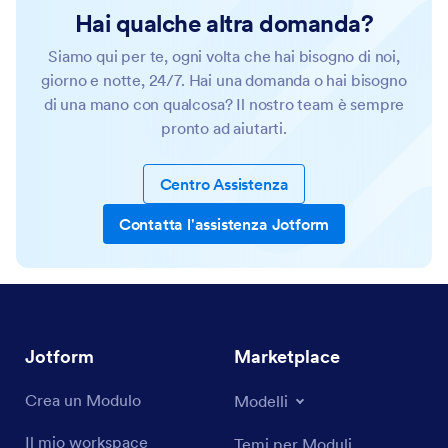
Hai qualche altra domanda?
Siamo qui per te, ogni volta che hai bisogno di noi,
giorno e notte, 24/7. Hai una domanda o hai bisogno
di una mano con qualcosa? Il nostro team è sempre
pronto ad aiutarti.
Centro Assistenza
Contatta l'assistenza Jotform
Jotform
Marketplace
Crea un Modulo
Modelli
Il mio workspace
Temi per Moduli