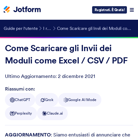
Registrati. È Gratis!
Guide per l'utente
I report
Come Scaricare gli Invii dei Moduli come Excel / CSV / PDF
Come Scaricare gli Invii dei
Moduli come Excel / CSV / PDF
Ultimo Aggiornamento:
2 dicembre 2021
Post ID
Riassumi con:
ChatGPT
Grok
Google AI Mode
Perplexity
Claude.ai
AGGIORNAMENTO
: Siamo entusiasti di annunciare che