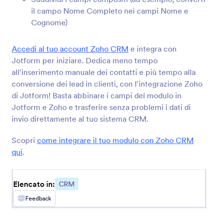
Salesforce
il ​​campo Nome Completo nei campi Nome e
Invia nuovi lead, contatti o account al tuo CRM
Cognome)
di vendita
Accedi al tuo account Zoho CRM
e integra con
Jotform per iniziare. Dedica meno tempo
Keap
all'inserimento manuale dei contatti e più tempo alla
Aggiungi nuovi contatti al tuo CRM e assegna i
conversione dei lead in clienti, con l'integrazione Zoho
tag
di Jotform! Basta abbinare i campi del modulo in
Jotform e Zoho e trasferire senza problemi i dati di
invio direttamente al tuo sistema CRM.
Pipedrive
Invia nuovi contatti, offerte e attività ai tuoi
Scopri
come integrare il tuo modulo con Zoho CRM
canali di vendita
qui
.
Zoho CRM
Elencato in:
CRM
Invia immediatamente nuovi contatti al tuo
sistema CRM
Feedback