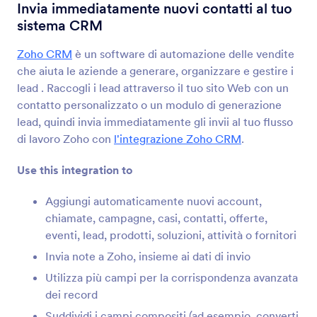
Integrazioni Modulo
CRM
Invia immediatamente nuovi contatti al tuo
sistema CRM
Integrazioni CRM
Zoho CRM
è un software di automazione delle vendite
181 Integrazioni
che aiuta le aziende a generare, organizzare e gestire i
lead . Raccogli i lead attraverso il tuo sito Web con un
contatto personalizzato o un modulo di generazione
I più nuovi
Popolari
lead, quindi invia immediatamente gli invii al tuo flusso
di lavoro Zoho con
l'integrazione Zoho CRM
.
Use this integration to
HubSpot
Invia nuovi contatti al tuo CRM e crea nuovi
Aggiungi automaticamente nuovi account,
accordi
chiamate, campagne, casi, contatti, offerte,
eventi, lead, prodotti, soluzioni, attività o fornitori
Active Campaign
Invia note a Zoho, insieme ai dati di invio
Aggiorna i contatti e le offerte sul tuo CRM per
Utilizza più campi per la corrispondenza avanzata
le vendite
dei record
Suddividi i campi compositi (ad esempio, converti