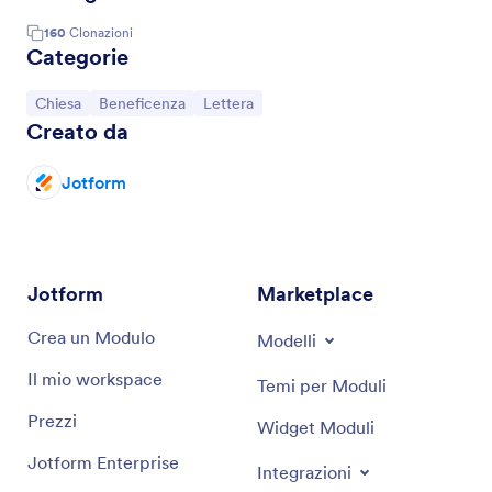
160
Clonazioni
Categorie
Vai alla Categoria:
Vai alla Categoria:
Vai alla Categoria:
Chiesa
Beneficenza
Lettera
Creato da
Jotform
Jotform
Marketplace
Crea un Modulo
Modelli
Il mio workspace
Temi per Moduli
Prezzi
Widget Moduli
Jotform Enterprise
Integrazioni