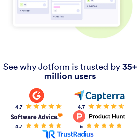
See why Jotform is trusted by
35+
million users
4.7
4.7
4.7
5