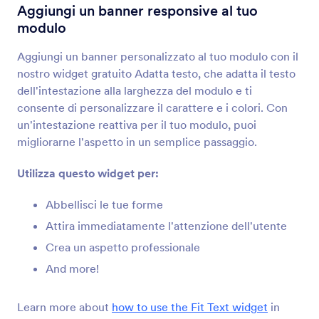
Incorpora PDF
Aggiungi un banner responsive al tuo
Incorpora e mostra file PDF sul tuo modulo
modulo
Aggiungi un banner personalizzato al tuo modulo con il
Adatta il Testo
nostro widget gratuito Adatta testo, che adatta il testo
Aggiungi un banner responsive al tuo modulo
dell'intestazione alla larghezza del modulo e ti
consente di personalizzare il carattere e i colori. Con
un'intestazione reattiva per il tuo modulo, puoi
Intestazione Animata
migliorarne l'aspetto in un semplice passaggio.
Agiungi un'intestazione animata al tuo modulo
Utilizza questo widget per:
Didascalia con Stile
Abbellisci le tue forme
Aggiungi un'etichetta al tuo titolo o immagine
Attira immediatamente l'attenzione dell'utente
Crea un aspetto professionale
Testo Spoiler
And more!
Barre per gli spoiler
Learn more about
how to use the Fit Text widget
in