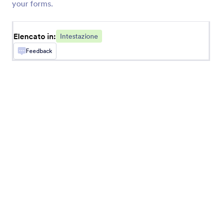
your forms.
Testimonianze
Aggiungere i testimonial al tuo modulo
Elencato in:
Intestazione
Feedback
Intestazione Grande (City)
Aggiungi un header con lo sfondo di una grande
città
Testo ad Arco
Aggiungi un testo ad arco al tuo modulo
Big Header (Chubby)
Aggiungi un header grande al tuo modulo
Citazioni
Aggiungere citazioni ai moduli