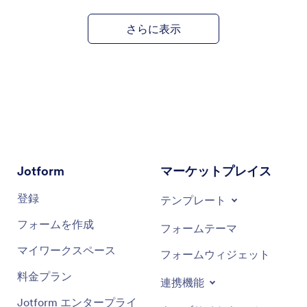
さらに表示
フォーム作成ツール：
フォーム作成ツール内で、
予約フィールドの
プロパティ
ボタンをクリックし
ます。
空き状況
タブで、外部カレンダーを接続で
きます。
AIエージェントビルダー：
AIエージェントを使用
している場合は、
トレーニング
メニューを開い
て、
ツール
に移動します。そこから、
Google
Jotform
マーケットプレイス
Calendar
、
Outlook Calendar
、または
Calendly
を選択してカレンダーを同期できます。
登録
テンプレート
フォームを作成
フォームテーマ
マイワークスペース
フォームウィジェット
料金プラン
連携機能
Jotform エンタープライ