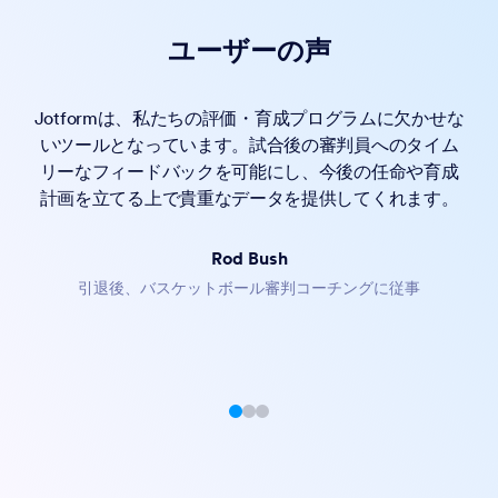
ユーザーの声
Jotformは、私たちの評価・育成プログラムに欠かせな
いツールとなっています。試合後の審判員へのタイム
リーなフィードバックを可能にし、今後の任命や育成
計画を立てる上で貴重なデータを提供してくれます。
個別セッションとグループミーティングの両方に対応する
柔軟なスケジュール管理オプションを提供。コンサルティ
Rod Bush
ング、レッスン、社内イベントなど、さまざまな用途に最
引退後、バスケットボール審判コーチングに従事
カスタマイズ可能なリマインドメールを自動送信し、参加
適です。
者へ事前にお知らせ。無断キャンセルの防止にもつなが
り、予約当日もスムーズに対応できます。
Zoom、Google Meet、Microsoft Teams、Skypeを使った
オンラインセッションをスムーズに予約できます。招待メ
ールやリマインドの自動送信、カレンダー同期までまとめ
て管理が可能です。