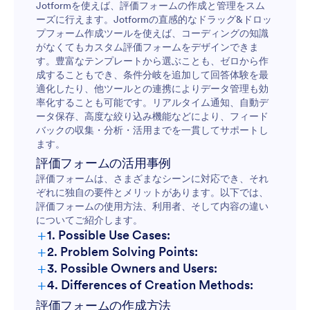
Jotformを使えば、評価フォームの作成と管理をスム
ーズに行えます。Jotformの直感的なドラッグ&ドロッ
プフォーム作成ツールを使えば、コーディングの知識
がなくてもカスタム評価フォームをデザインできま
す。豊富なテンプレートから選ぶことも、ゼロから作
成することもでき、条件分岐を追加して回答体験を最
適化したり、他ツールとの連携によりデータ管理も効
率化することも可能です。リアルタイム通知、自動デ
ータ保存、高度な絞り込み機能などにより、フィード
バックの収集・分析・活用までを一貫してサポートし
ます。
評価フォームの活用事例
評価フォームは、さまざまなシーンに対応でき、それ
ぞれに独自の要件とメリットがあります。以下では、
評価フォームの使用方法、利用者、そして内容の違い
についてご紹介します。
+
1. Possible Use Cases:
+
2. Problem Solving Points:
+
3. Possible Owners and Users:
+
4. Differences of Creation Methods:
従業員評価：
評価フォームの作成方法