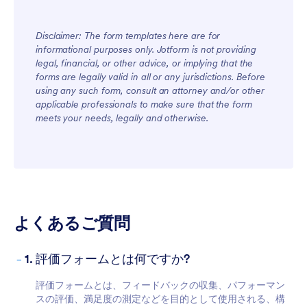
Disclaimer: The form templates here are for
informational purposes only. Jotform is not providing
legal, financial, or other advice, or implying that the
forms are legally valid in all or any jurisdictions. Before
using any such form, consult an attorney and/or other
applicable professionals to make sure that the form
meets your needs, legally and otherwise.
よくあるご質問
-
1. 評価フォームとは何ですか?
評価フォームとは、フィードバックの収集、パフォーマン
スの評価、満足度の測定などを目的として使用される、構