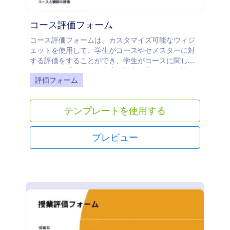
コース評価フォーム
コース評価フォームは、カスタマイズ可能なウィジ
ェットを使用して、学生がコースやセメスターに対
する評価をすることができ、学生がコースに関して
どのように感じたか、学生の視点に立ってより詳し
Go to Category:
評価フォーム
く理解するのに役立ちます。このコース評価フォー
ムのテンプレートでは、アンケートを行うだけでな
く、その学期のコースが上手く進んだかを評価する
テンプレートを使用する
のにも役立ちます。
プレビュー