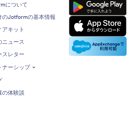
formについて
けのJotformの基本情報
ィアキット
のニュース
ースレター
トナーシップ
グ
様の体験談