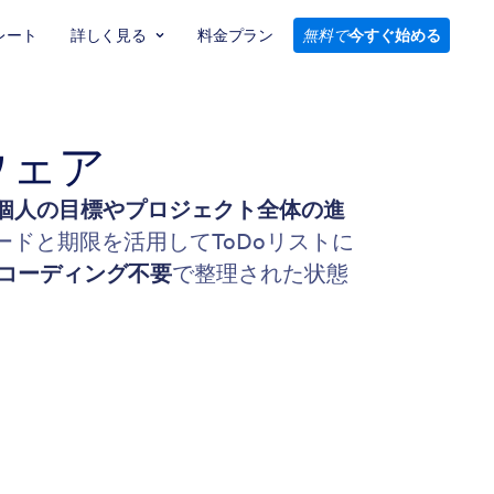
レート
詳しく見る
料金プラン
無料で
今すぐ始める
ウェア
個人の目標やプロジェクト全体の進
ドと期限を活用してToDoリストに
コーディング不要
で整理された状態