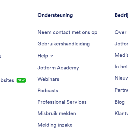
Ondersteuning
Bedri
Neem contact met ons op
Over 
Gebruikershandleiding
Jotfo
s
Media
Help
s
In he
Jotform Academy
Nieuw
Webinars
bsites
NEW
Partn
Podcasts
Professional Services
Blog
Misbruik melden
Klant
Melding inzake