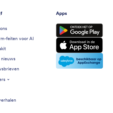
jf
Apps
ons
rm-feiten voor AI
kit
t nieuws
sbrieven
ers
verhalen