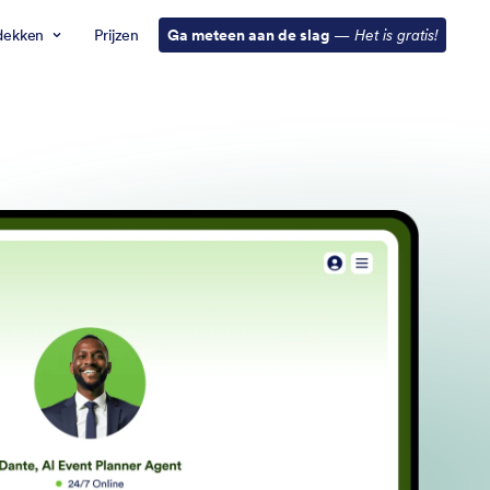
dekken
Prijzen
Ga meteen aan de slag
—
Het is gratis!