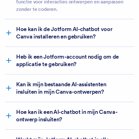
functie voor interacties ontwerpen en aanpassen
zonder te coderen.
Hoe kan ik de Jotform AI-chatbot voor
Canva installeren en gebruiken?
Heb ik een Jotform-account nodig om de
Gebruiken in bestaand
applicatie te gebruiken?
ontwerp
Gebruiken in nieuw ontwerp
Koppelen
Kan ik mijn bestaande AI-assistenten
insluiten in mijn Canva-ontwerpen?
Hoe kan ik een AI-chatbot in mijn Canva-
ontwerp insluiten?