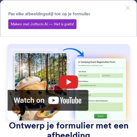
Begin dialoogvenster
Maak met Jotform AI
— Het is gratis!
Pas elke afbeeldingsstijl toe op je formulier
Maken met Jotform AI — Het is gratis!
Design Forms
Stijl formulieren met Jotform AI. Genereer thema's door
je idee te beschrijven of afbeeldingen te gebruiken, en
synchroniseer de kleuren van je website voor een
samenhangend uiterlijk binnen enkele seconden.
Zoeken in alle functies
Categorieën functies
Categorie
Jotform AI
Formulieren ontwerpen