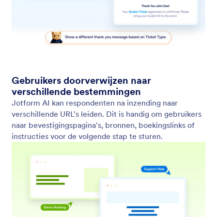
Verplichte en ingeschakelde velden beheren
Configureer regels voor inschakelen, uitschakelen
en verplichte velden met eenvoudige prompts.
Jotform AI past direct de benodigde logica toe.