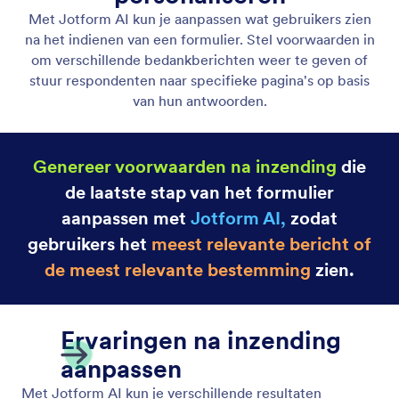
Voorwaardelijke veldweergave
Beheer de zichtbaarheid van velden met
eenvoudige prompts. Jotform AI zet je instructies
direct om in dynamische formulierlogica.