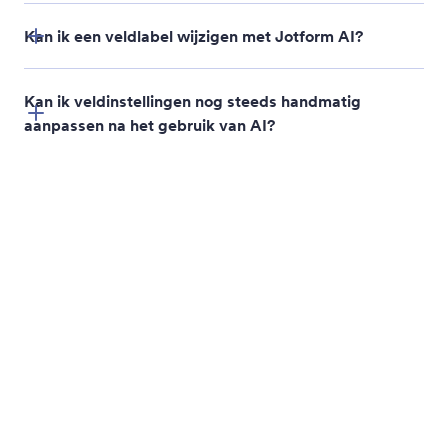
Formuliervelden bulksgewijs bewerken
Bespaar tijd bij het bewerken van grote formulieren
door Jotform AI acties te laten uitvoeren op
meerdere velden tegelijk
Formulierpagina's beheren