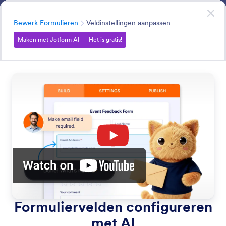
Begin dialoogvenster
Maak met Jotform AI
— Het is gratis!
Categorie
Bewerk Formulieren
Veldinstellingen aanpassen
Maken met Jotform AI — Het is gratis!
Edit Forms
Bouw en beheer je formulieren door simpelweg aan
Jotform AI te vertellen wat je wilt doen.
Zoeken in alle functies
Categorieën functies
Categorie
Jotform AI
Bewerk Formulieren