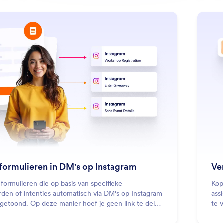
: Trigger Forms in Instagram DM
Lees meer
formulieren in DM's op Instagram
Ve
formulieren die op basis van specifieke
Kop
rden of intenties automatisch via DM's op Instagram
ass
getoond. Op deze manier hoef je geen link te delen
te 
je op een conversatiegerichte manier gegevens
om 