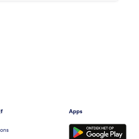
evante formulier wordt getoond.
jf
Apps
ons