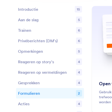
Introductie
15
Aan de slag
5
Functies
Trainen
6
Functies
Privéberichten (DM's)
6
Functies
Opmerkingen
5
Functies
Reageren op story's
4
Functies
Reageren op vermeldingen
4
Functies
Gesprekken
4
Open 
Functies
Gebruik 
Formulieren
2
Functies
trefwoo
worden 
Acties
4
Functies
en kun 