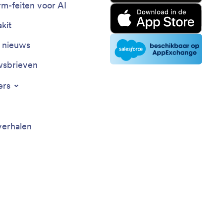
rm-feiten voor AI
kit
t nieuws
sbrieven
ers
verhalen