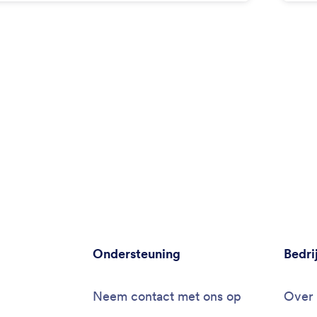
len die je met Jotform kunt synchroniseren.
rel
Ondersteuning
Bedri
Neem contact met ons op
Over 