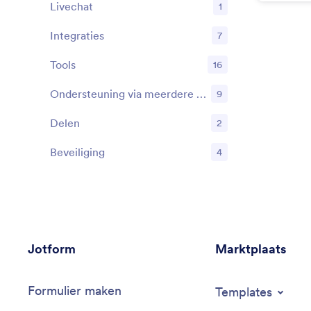
verzame
Livechat
1
Functies
Integraties
7
Functies
Tools
16
Functies
Ondersteuning via meerdere kanalen
9
Functies
Delen
2
Functies
Beveiliging
4
Functies
Jotform
Marktplaats
Formulier maken
Templates