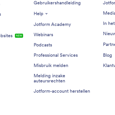
Gebruikershandleiding
Jotfo
s
Media
Help
s
In he
Jotform Academy
Nieuw
Webinars
bsites
NEW
Partn
Podcasts
Professional Services
Blog
Misbruik melden
Klant
Melding inzake
auteursrechten
Jotform-account herstellen