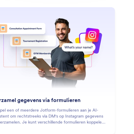
: Collect Data via Forms
Lees meer
rzamel gegevens via formulieren
pel een of meerdere Jotform-formulieren aan je AI-
istent om rechtstreeks via DM's op Instagram gegevens
verzamelen. Je kunt verschillende formulieren koppelen
ervoor te zorgen dat op basis van de context het