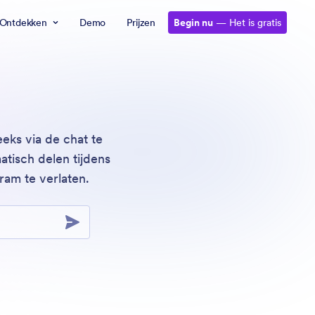
Ontdekken
Demo
Prijzen
Begin nu
— Het is gratis
eks via de chat te
tisch delen tijdens
am te verlaten.