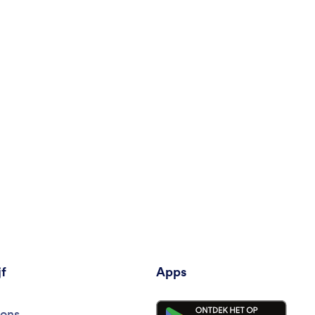
jf
Apps
ons