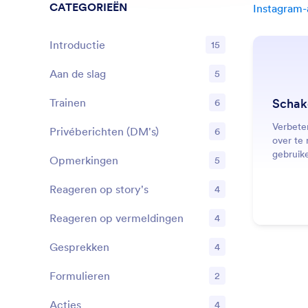
CATEGORIEËN
Instagram-
Introductie
15
Aan de slag
5
Functies
Trainen
Schake
6
Functies
Verbeter
Privéberichten (DM's)
6
Functies
over te
gebruik
Opmerkingen
5
Functies
geperso
Reageren op story's
4
Functies
Reageren op vermeldingen
4
Functies
Gesprekken
4
Functies
Formulieren
2
Functies
Acties
4