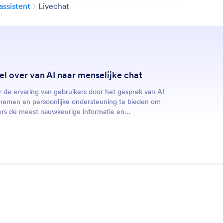
Categorie
assistent
Livechat
l over van AI naar menselijke chat
 de ervaring van gebruikers door het gesprek van AI
 nemen en persoonlijke ondersteuning te bieden om
ers de meest nauwkeurige informatie en
naliseerde antwoorden te geven.