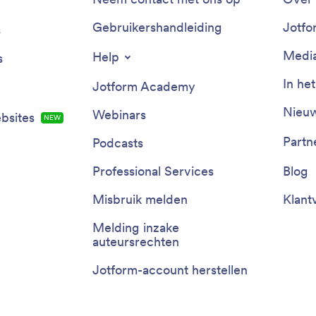
Gebruikershandleiding
Jotfo
s
Media
Help
s
In he
Jotform Academy
Nieuw
Webinars
bsites
NEW
Partn
Podcasts
Professional Services
Blog
Misbruik melden
Klant
Melding inzake
auteursrechten
Jotform-account herstellen