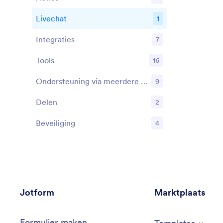
Functies
Livechat
1
Functies
Integraties
7
Functies
Tools
16
Functies
Ondersteuning via meerdere kanalen
9
Functies
Delen
2
Functies
Beveiliging
4
Functies
Jotform
Marktplaats
Formulier maken