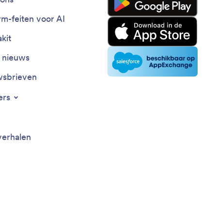
rm-feiten voor AI
kit
t nieuws
sbrieven
ers
verhalen