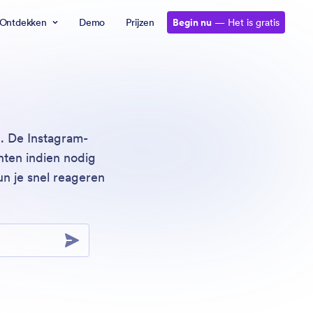
Ontdekken
Demo
Prijzen
Begin nu
— Het is gratis
n. De Instagram-
hten indien nodig
n je snel reageren