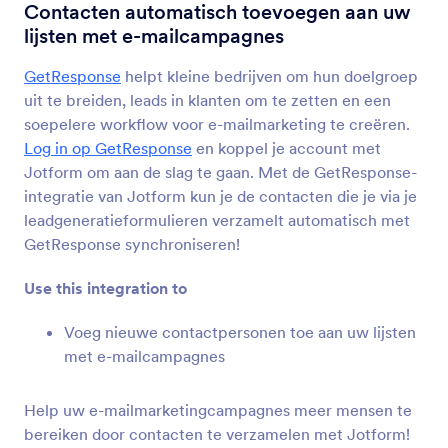
Formulier Integraties
E-mail
Contacten automatisch toevoegen aan uw
lijsten met e-mailcampagnes
E-mail Integraties
GetResponse
helpt kleine bedrijven om hun doelgroep
59 Integraties
uit te breiden, leads in klanten om te zetten en een
soepelere workflow voor e-mailmarketing te creëren.
Log in op GetResponse
en koppel je account met
Nieuwste
Populair
Jotform om aan de slag te gaan. Met de GetResponse-
integratie van Jotform kun je de contacten die je via je
leadgeneratieformulieren verzamelt automatisch met
Mailchimp
GetResponse synchroniseren!
Contacten toevoegen en bijwerken in je e-
maillijsten
Use this integration to
Voeg nieuwe contactpersonen toe aan uw lijsten
Constant Contact
met e-mailcampagnes
Voeg direct nieuwe contactpersonen toe aan uw
e-maillijsten
Help uw e-mailmarketingcampagnes meer mensen te
bereiken door contacten te verzamelen met Jotform!