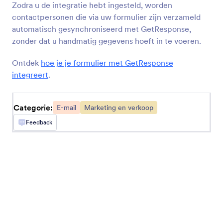
Zodra u de integratie hebt ingesteld, worden
AWeber
contactpersonen die via uw formulier zijn verzameld
Verzamel nieuwe contactpersonen en voeg ze
automatisch gesynchroniseerd met GetResponse,
toe aan uw e-maillijsten
zonder dat u handmatig gegevens hoeft in te voeren.
Ontdek
hoe je je formulier met GetResponse
GetResponse
integreert
.
Contacten automatisch toevoegen aan uw lijsten
met e-mailcampagnes
Categorie:
E-mail
Marketing en verkoop
Feedback
MailerLite
Verzamel e-mails van abonnees en stuur deze
automatisch naar MailerLite
Campaign Monitor
Automatisch nieuwe abonnees toevoegen aan
uw email-lijsten