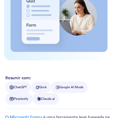
Resumir com:
ChatGPT
Grok
Google AI Mode
Perplexity
Claude.ai
O
Microsoft Forms
é uma ferramenta leve baseada na