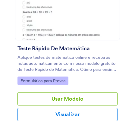
como: integrar seu formulário com outras
plataformas, criar relatórios gráficos, atribuir
formulários a pacientes, marcar agendamentos
online, configurar lembretes, incorporar formulário
no seu site, personalizar e enviar automaticamente
um documento PDF com as informações fornecidas
pelo paciente, entre várias outras.
Teste Rápido De Matemática
Aplique testes de matemática online e receba as
notas automaticamente com nosso modelo gratuito
de Teste Rápido de Matemática. Ótimo para ensino
remoto. Os alunos podem responder de qualquer
Go to Category:
Formulários para Provas
dispositivo.
Usar Modelo
Visualizar