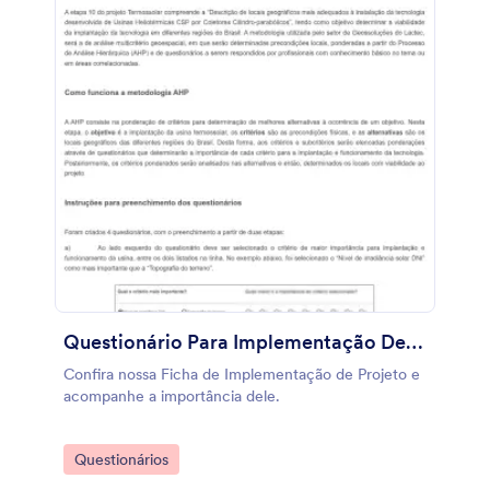
respostas corretas! Após dominar a arte de
personalizar, dê as boas-vindas ao seu Quiz do
Friends no mundo real, incorporando-o ao seu blog
ou compartilhando-o nas mídias sociais e depois
disso, tome seu café no central perk."
Questionário Para Implementação De Projeto
Confira nossa Ficha de Implementação de Projeto e
acompanhe a importância dele.
Go to Category:
Questionários