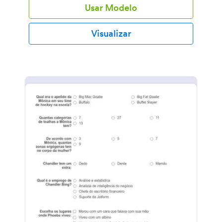
Usar Modelo
cabelo delas e também pedir seus dados de contato.
Você receberá instantaneamente os envios em sua
conta Jotform segura, sendo muito fácil de
Visualizar
visualizar a partir de qualquer dispositivo.
Personalizar seu Questionário sobre o Cabelo e
Necessidades das Clientes do Salão de Beleza é
possível com apenas alguns cliques com nosso
Criador de Formulários. Basta arrastar e soltar os
campos do formulário, perguntas, imagens e até
mesmo sua logo, para criar o questionário perfeito
para suas necessidades, tudo isso sem escrever
nenhuma linha de código! Sinta-se à vontade para
experimentar nossos mais de 100 aplicativos de
integração para compartilhar automaticamente
envios para suas outras contas online como Google
Drive, Dropbox, Mailchimp, e muito mais.
Comprenda mais sobre suas clientes e colete suas
informações de contato com o nosso Questionário
sobre o Cabelo e Necessidades das Clientes do
Salão de Beleza.