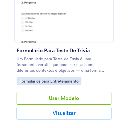
Formulário Para Teste De Trívia
Um Formulário para Teste de Trívia é uma
ferramenta versátil que pode ser usada em
diferentes contextos e objetivos — uma forma
divertida, interativa e envolvente de entreter,
Go to Category:
Formulários para Entretenimento
ensinar e aproximar o público.
Usar Modelo
Visualizar