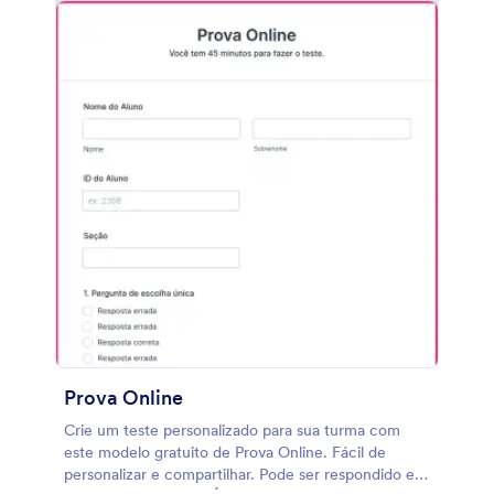
compartilhar. Você ainda pode criar um relatório
gráfico para fazer uma análise completa das
respostas obtidas. Obtenha as informações que
você precisa, personalizando as perguntas da
pesquisa com nosso Criador de Formulários com
recurso arraste-e-solte — e dê um toque
profissional à sua Pesquisa sobre o Impacto do
Coronavírus no Comércio Eletrônico adicionando
sua logo ou mudando fontes e cores! Se você usa
outras contas para gerenciar suas informações,
como Google Sheets, Dropbox ou Google Drive,
sincronize os envios a essas contas com nossas mais
de 100 integrações gratuitas de formulário. Avalie
facilmente como as empresas estão respondendo à
pandemia com uma Pesquisa sobre o Impacto do
Coronavírus no Comércio Eletrônico.
Prova Online
Crie um teste personalizado para sua turma com
este modelo gratuito de Prova Online. Fácil de
personalizar e compartilhar. Pode ser respondido em