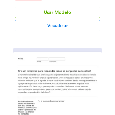
melhorar o nível de aprendizado deles. Personalize
as questões para adaptá-las a sua escola,
Usar Modelo
compartilhe com os estudantes enviando uma URL
única e aguarde eles responderem do computador,
tablet ou celular. Depois, tu poderá visualizar de
Visualizar
qualquer dispositivo os formulários preenchidos e
poderá converter as respostas em um documento
PDF, baixá-lo e imprimi-lo. Adicione mais questões,
personalizar o esquema de cores, inclua o logo da
escola utilizando o sistema de arrastar e soltar do
criador de formulários da Jotform. Se você deseja
automaticamente sincronizar os envios com a tua
conta do Google Drive, Dropbox ou Google Planilhas
ou com outros mais de 100 serviços que integram
com a Jotform. Cada vez o mundo está se tornando
mais digital, e as aulas estão cada dia mais em
ambientes onlines e por isso é importante verificar o
progresso dos seus estudantes. Portanto, use o
Formulário de Desempenho Acadêmico para
entender como está a experiência acadêmica deles.