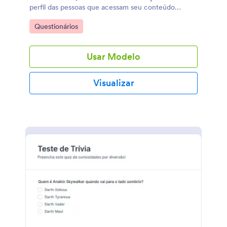
perfil das pessoas que acessam seu conteúdo
online.
Go to Category:
Questionários
Usar Modelo
Visualizar