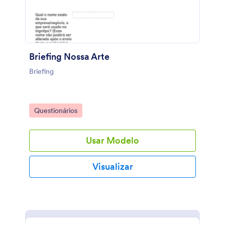
Briefing Nossa Arte
Briefing
Go to Category:
Questionários
Usar Modelo
Visualizar