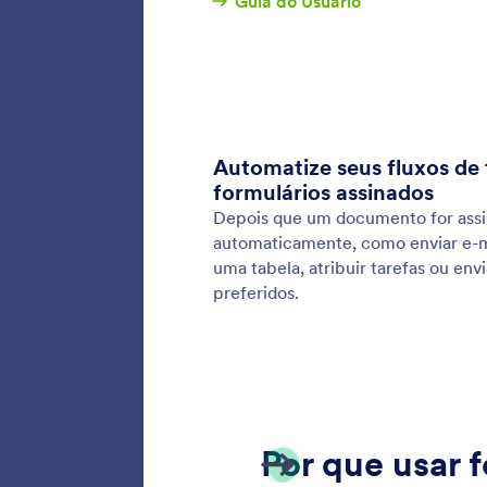
Estimul
que faz
os recu
Cartões