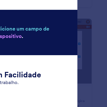
de.
: Conditional Logic
Visualizar
gica Condicional
ne seus formulários ainda mais inteligentes usando lógica
dicional. Configure seu formulário para exibir/ocultar