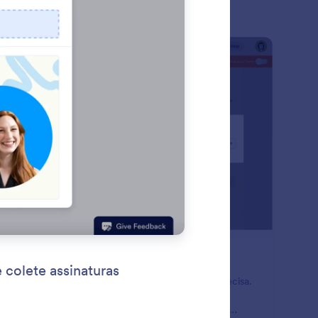
ument
: Save & Continue Later
Visualizar
lvar e Continuar mais Tarde
nsforme envios incompletos nos dados que você precisa.
mita que usuários salvem suas respostas ao seu
mulário e retornem para completar seus envios mais