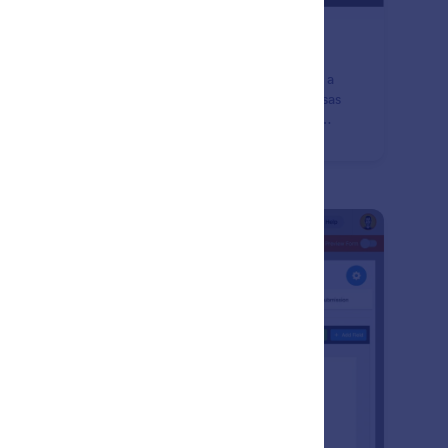
rmulários Responsivos
ne seus formulários online mais fáceis de preencher a
tir de qualquer dispositivo. Crie formulários e pesquisas
pletamente responsivas em qualquer computador,
let ou smartphone sem escrever nenhuma linha código.
: Thank You Page Customization
Visualizar