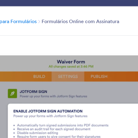
Modelos
Integrações
Produtos
Suporte
Empre
Categoria
ara Formulários
Formulários Online com Assinatura
Advanced Form Option
ios ainda mais longe com nossas Opções Avançadas par
nar suporte multilíngue, criar formulários offline ou tor
s com lógica condicional — Jotform inclui dezenas de p
 aprimorar a maneira como os usuários interagem com s
 os recursos