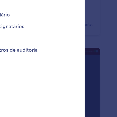
contrando Endereços IP
sse os endereços IP dos respondentes do seu
mulário facilmente. Gere um relatório com dados de
ereços IP para entender o perfil demográfico do cliente.
: Responsive Forms
Visualizar