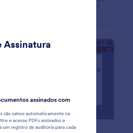
olha quando aceitar novos envios. Ative ou desative seu
mulário automaticamente uma vez que este atingir um
ero limite de envios ou a data de vencimento
erminada.
: Answer Piping
Visualizar
cadeamento de Respostas