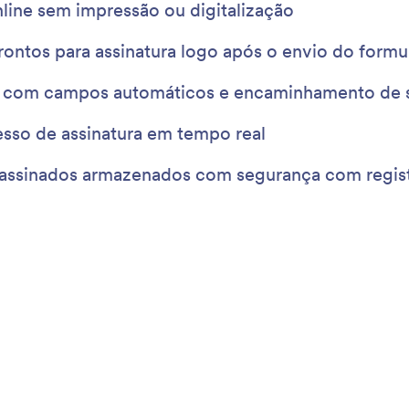
reenchimento de Formulários
En
 a vida de seus clientes ou colegas de trabalho
Ace
ndo-os formulários previamente preenchidos.
for
a campos de seus formulários usando envios
end
es, outros formulários, arquivos do Excel e mais!
: Form Translation
Visualizar