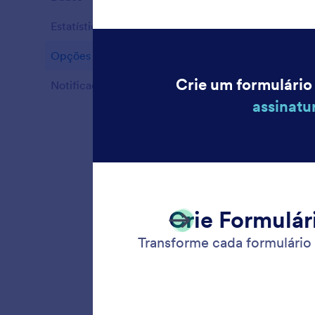
Recursos
Estatísticas
6
Recursos
Opções Avançadas para Formulários
39
Recursos
Notificações de Formulários
10
Recursos
Formul
Colete 
nosso ap