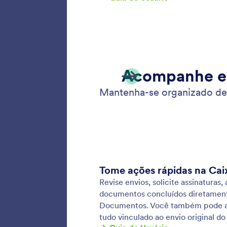
Permita
imagens 
upload 
e colete
dispositi
Formu