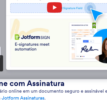
Categoria
Jotform
Opções Avançadas para Formulários
: Convert Submission into PDF Doc
Visualizar
rta Envios em Documentos em PDF
Sa
a envios em documentos em PDF facilmente. Gere
Tra
ra um ou mais envios ao seu formulário.
Per
for