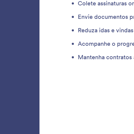
Pré-p
Facilite
fornece
Preench
anterior