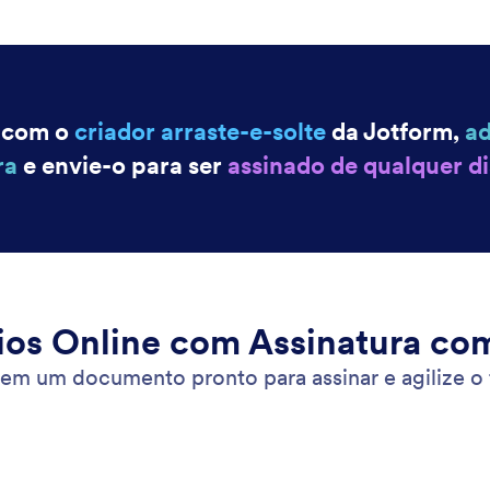
tar
: Offline Forms
Visualizar
ários Offline
Ló
dados offline usando Jotform Formulários Móveis,
Tor
licativo móvel gratuito! Respostas coletadas offline
con