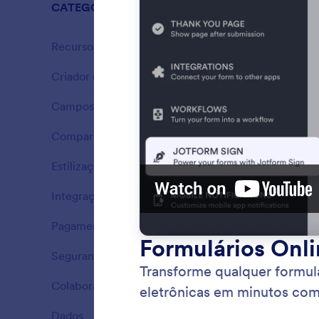
CATEGORIAS
Recursos 
Recursos Jotform
37
Criador de Formulários
21
Recursos
Campos do Formulário
16
Recursos
Compartilhamento de Formulários
7
Recursos
Estilização de Formulários
7
Recursos
Integrações
9
Recursos
Pagamentos
14
Recursos
Segurança
8
Conve
Recursos
Convert
Colaboração
16
Recursos
PDFs pa
Dados
9