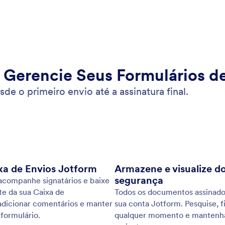
 que os usuários enviem, capturem e visualizem
Esc
através do seu formulário. Crie um formulário para
for
de arquivos sem escrever nenhuma linha de código
núm
 imagens de usuários a partir de qualquer
det
vo.
: Conversational Forms
Visualizar
lários Conversacionais
En