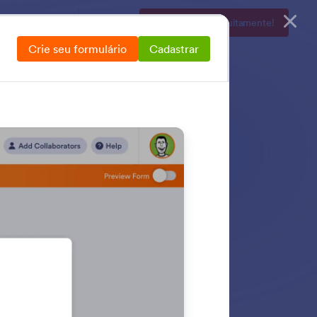
sas
Preços
Entrar
Cadastre-se gratuitamente!
Crie seu formulário
Cadastrar
s
a Formulários. Quer
nar seus formulários
oderosos recursos
eus formulários.