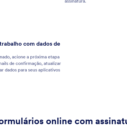
e seu engajamento com formulários conversacionais
Cri
em apenas uma pergunta por página. Explore todos
seu
rsos poderosos e únicos dos formulários Jotform
rep
!
mes
: Pre-Populate Forms
Visualizar