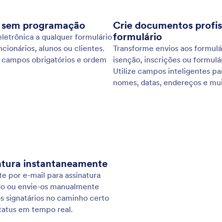
nstantaneamente salvas e automaticamente
cam
izadas à sua conta Jotform uma vez que você se
men
ar à internet.
— t
pre
: Collecting Photos
Visualizar
ando Imagens
At