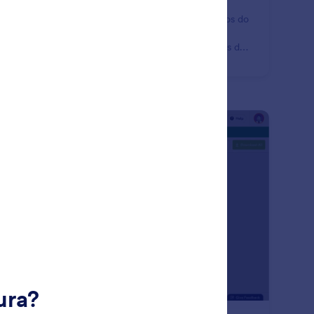
e uma experiência mais personalizada para os usuários do
 formulário. Use lógica condicional para inserir, ou
assar, respostas anteriores a perguntas subsequentes do
mo formulário.
: Finding IP Address
Visualizar