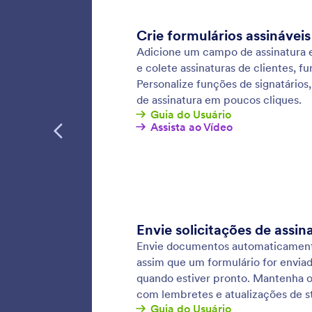
serão i
sincron
reconect
Colet