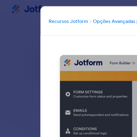
Início da caixa de diálogo
Meu Espaço de Trabalho
Recursos Jotform
Opções Avançadas p
Leve seus formulár
você precise adicio
mais inteligente
integrados para
Pesquisar todos