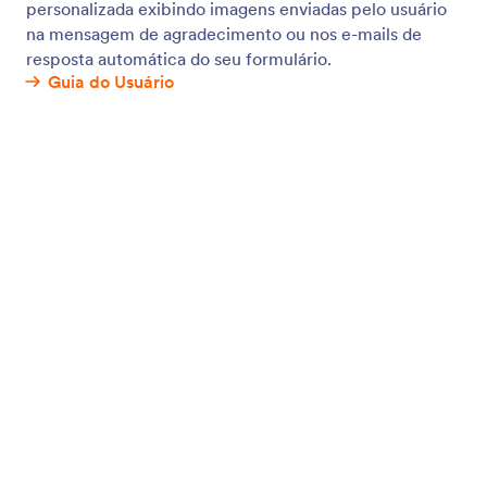
Coletando Imagens
Permita que os usuários enviem, capturem e
visualizem imagens através do seu formulário. Crie
um formulário para upload de arquivos sem escrever
nenhuma linha de código e colete imagens de
usuários a partir de qualquer dispositivo.