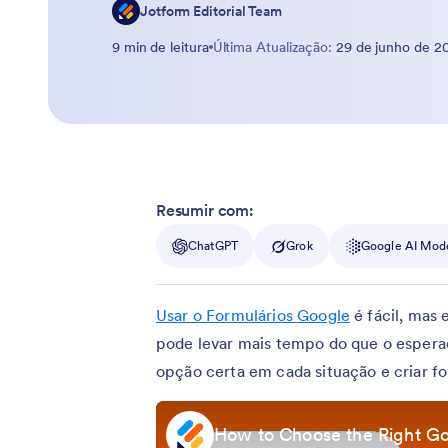
Jotform Editorial Team
9 min de leitura
Última Atualização:
29 de junho de 2
Resumir com:
ChatGPT
Grok
Google AI Mod
Usar o Formulários Google
é fácil, mas 
pode levar mais tempo do que o esperad
opção certa em cada situação e criar fo
How to Choose the Right G