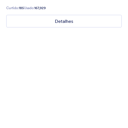
Curtido:
185
Usado:
167,929
Detalhes
Mad Libs
Get information from your visitors with this Mad Libs-style
form.
Curtido:
58
Usado:
145