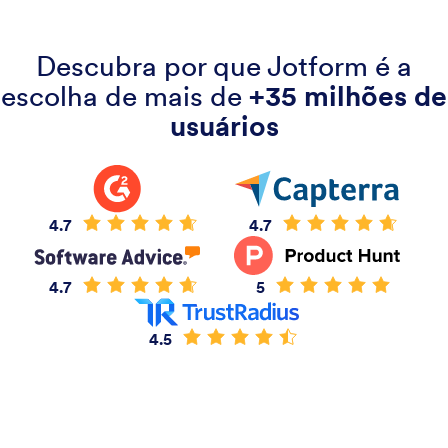
Descubra por que Jotform é a
escolha de mais de
+35 milhões de
usuários
4.7
4.7
4.7
5
4.5