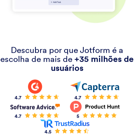
Descubra por que Jotform é a
escolha de mais de
+35 milhões de
usuários
4.7
4.7
4.7
5
4.5