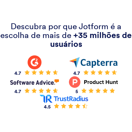
Descubra por que Jotform é a
escolha de mais de
+35 milhões de
usuários
4.7
4.7
4.7
5
4.5