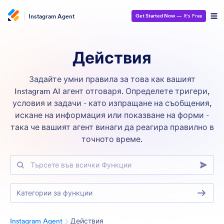
Instagram Agent
Get Started Now
— It’s Free
Действия
Задайте умни правила за това как вашият
Instagram AI агент отговаря. Определете тригери,
условия и задачи - като изпращане на съобщения,
искане на информация или показване на форми -
така че вашият агент винаги да реагира правилно в
точното време.
Търсете във всички Функции
Категории за функции
Категория
Instagram Agent
Действия