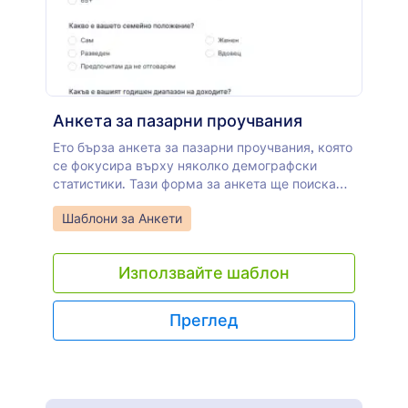
Анкета за пазарни проучвания
Ето бърза анкета за пазарни проучвания, която
се фокусира върху няколко демографски
статистики. Тази форма за анкета ще поиска
възрастта, пола, доходите на домакинството и
Go to Category:
Шаблони за Анкети
образованието. Форматът на анкетата е с
много възможности за избор, като предоставя
на респондентите лесен начин да я попълнят за
Използвайте шаблон
няколко минути. Използвайте този шаблон за
проучване на пазара и използвайте събраните
данни за ваше предимство.
Преглед