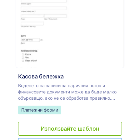
използване коннструктор форми на Jotform!
Просто плъзнете и пуснете формовите полета,
за да пренаредите оформлението, да качите
логото на вашата компания или ново фоново
изображение или да изберете красива
формова тема, за да започнете. Можете дори
да събирате плащания за резервации с
надеждни платежни процесори, като Square,
Stripe или PayPal, да се интегрирате с
платформи за споделяне на файлове, като
Google Диск или Dropbox или да добавяте гости
към CRM системи, като Salesforce или HubSpot.
Касова бележка
Вземете вашето учреждение в 21-ви век, с
нашата безплатна онлайн форма за резервация
Воденето на записи за паричния поток и
на хотели - като приемате резервации онлайн,
финансовите документи може да бъде малко
ще стимулирате бизнеса на вашия хотел и ще
объркващо, ако не се обработва правилно.
впечатлите клиентите с вашата ефективност.
Един от най-важните документи при
Go to Category:
Платежни форми
управлението на вашите записи за продажбите
е касовата бележка. Форма за касова бележка
се използва от собственици на бизнес,
Използвайте шаблон
персонал, счетоводители или физически лица,
които продават продукти или услуги на