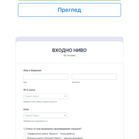
която кандидатстват и изисква от тях да качат
тяхната автобиография и всеки друг файл, като
Преглед
свидетелства. С много други
персонализируеми инструменти и джаджи,
създайте ваша собствена форма, като
използвате тази, като своя основа.