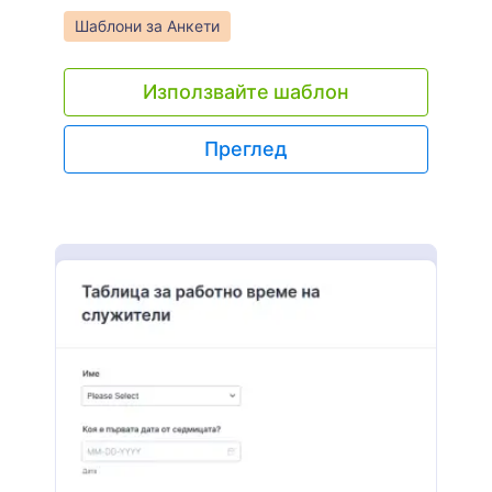
форма или създайте нова анкета от нулата!
Go to Category:
Шаблони за Анкети
Използвайте шаблон
Преглед