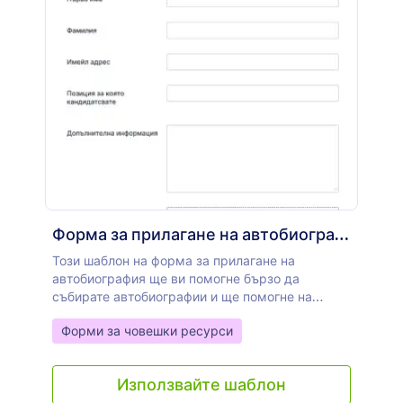
Форма за прилагане на автобиография
Този шаблон на форма за прилагане на
автобиография ще ви помогне бързо да
събирате автобиографии и ще помогне на
кандидатите да създадат най-добрата форма
Go to Category:
Форми за човешки ресурси
за прилагане на автобиография, която им
подхожда. Шаблонът се състои от области за
събиране на необходимата информация за
Използвайте шаблон
контакт на кандидата, питане за позицията, за