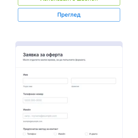
достъп. Всички изпращания се оценяват
автоматично и сигурно, съхранявани във
Преглед
вашия Jotform акаунт, който можете да
преглеждате и управлявате на всяко
устройство. Можете дори да конвертирате
подадените формуляри в PDF документи -
лесни за изтегляне, отпечатване и споделяне с
родителите. Без значение от нивото на
оценката, можете лесно да актуализирате този
шаблон за математическа тест, за да
съответства на вашето училище и класна стая,
като използвате нашия конструктор за
плъзгане и пускане на форми. Добавете вашето
лого, включете таблици с възможност за
запълване, качете изображения и
персонализирайте цветовите схеми, за да
направите теста си по-привлекателен. И с
повече от 100 интеграции на форми можете
лесно да изпращате резултатите от теста
директно до други акаунти, които вече
използвате - като Google Таблици, Google Диск
и други. Прекарайте по-малко време за