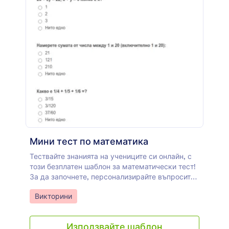
Мини тест по математика
Тествайте знанията на учениците си онлайн, с
този безплатен шаблон за математически тест!
За да започнете, персонализирайте въпросите
така, че да съответстват на вашата учебна
Go to Category:
Викторини
програма и задайте правилните отговори с
условна логика. След това споделете теста с
ученици директно чрез линк или вградете
Използвайте шаблон
формата в уебсайта на вашия клас за по-лесен