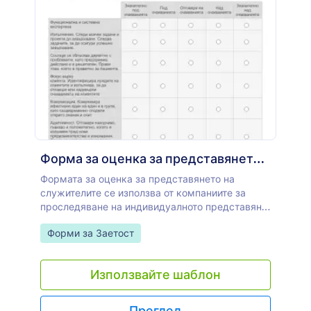
формата, като добавите още формови полета,
включително упътвания или инструкции,
качване на изображения и дори промяна на
шрифтовете и цветовете, за да съответстват на
вашата тема. Чувствайте се свободни да
интегрирате с нашите 100+ приложения и да
синхронизирате подадените формуляри с
другите ви онлайн акаунти, включително Google
Диск, Google Календар, Dropbox, Airtable и
други. Развълнувайте вашите гости и нека
партито започне с персонализирана форма за
Форма за оценка за представянето на служителите
покана за събитие!
Формата за оценка за представянето на
служителите се използва от компаниите за
проследяване на индивидуалното представяне,
проследяване на напредъка на служителите и
Go to Category:
Форми за Заетост
предоставяне на подробна обратна връзка за
служителите. Това е подробна форма за
оценка, която е съставена от няколко въпроса
Използвайте шаблон
с кратки отговори и области за оценка, за да се
определи цялостното представяне на
служителя. Независимо дали ръководите
Преглед