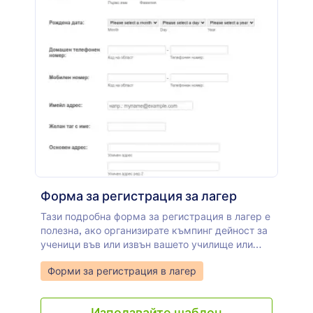
Форма за регистрация за лагер
Тази подробна форма за регистрация в лагер е
полезна, ако организирате къмпинг дейност за
ученици във или извън вашето училище или
частни учебни заведения. С този тип форми за
Go to Category:
Форми за регистрация в лагер
регистрация за лагери ще можете да получите
пълната информация за учениците, които
желаят да присъстват на лагера, включително
Използвайте шаблон