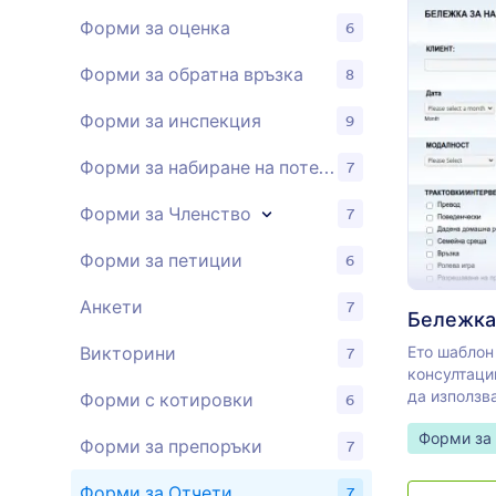
форма за о
управлявай
Форми за оценка
6
Форми за обратна връзка
8
Форми за инспекция
9
Форми за набиране на потенциални клиенти
7
Форми за Членство
7
Форми за петиции
6
Анкети
7
Ето шаблон
Викторини
7
консултаци
да използва
Форми с котировки
6
консултира
Go to Cate
Форми за
името на кл
Форми за препоръки
7
можете да 
падащ спис
Форми за Отчети
7