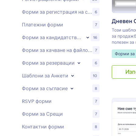
Форми за регистрация на събития
6
Дневен 
Платежни форми
7
Този шабло
за продажб
Форми за кандидатстване
16
полезен за
отчитане н
Форми за качване на файлове
7
Go to Cate
Форми за
да събират
всеки клон,
Форми за резервации
6
можете да 
Изп
приходи и 
Шаблони за Анкети
10
на вашия 
Форми за съгласие
8
RSVP форми
7
Форми за Срещи
7
Контактни форми
8