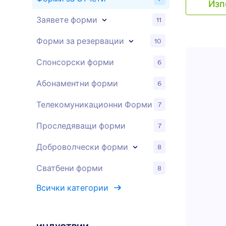
Изп
въведете д
за консулт
Заявете форми
11
обсъжданит
за интерве
Форми за резервации
10
интервенци
да следите
Спонсорски форми
6
консултиран
шаблон за 
Абонаментни форми
6
консултаци
Телекомуникационни Форми
7
Проследяващи форми
7
Доброволчески форми
8
Сватбени форми
8
Всички категории