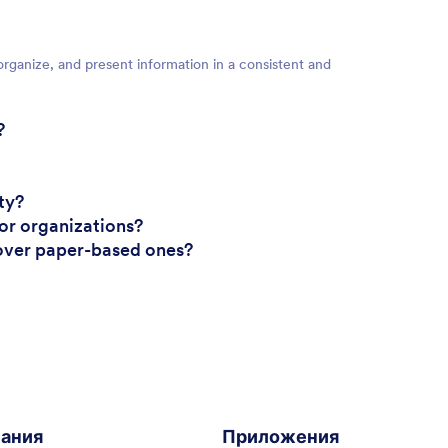
organize, and present information in a consistent and
?
ty?
 or organizations?
 over paper-based ones?
ания
Приложения