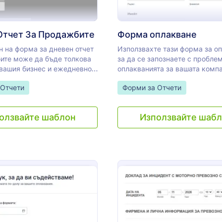
Отчет За Продажбите
Форма оплакване
н на форма за дневен отчет
Използвахте тази форма за о
ите може да бъде толкова
за да се запознаете с пробле
 вашия бизнес и ежедневно
оплакванията за вашата компа
а продажбите. Можете лесно
подобрите лесно в отношеният
gory:
Go to Category:
 Отчети
Форми за Отчети
е общи дневни продажби за
клиентите.
 категория. Освен това
идентифицирате общите
олзвайте шаблон
Използвайте шаб
разходи и да ги представите
мениджър.