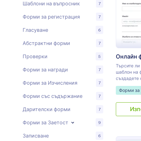
Шаблони на въпросник
7
Форми за регистрация
7
Гласуване
6
Абстрактни форми
7
Онлайн 
Проверки
5
Търсите ли
Форми за награди
7
шаблон на 
създадете 
Форми за Изчисления
7
проста, еф
Go to Cate
Форми за
попълване?
Форми със съдържание
7
всички тез
форма за о
Изп
Дарителски форми
7
форма за о
подробност
Форми за Заетост
жалбоподат
9
форма отго
просто изп
Записване
6