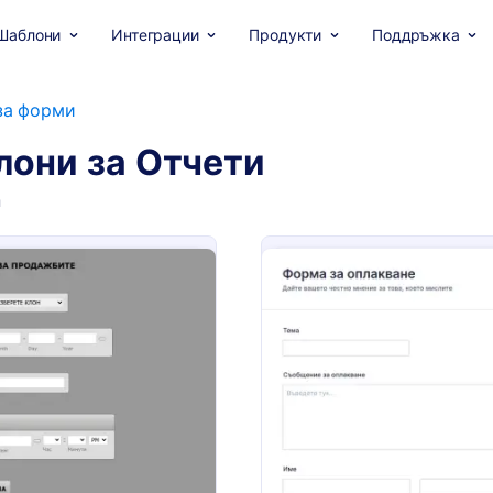
Шаблони
Интеграции
Продукти
Поддръжка
за форми
они за Отчети
и
: Дневен Отчет За Продажбите
: Ф
Преглед
Преглед