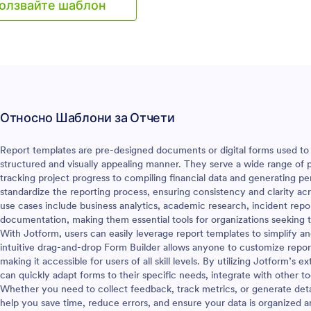
олзвайте шаблон
опълнителната информация
ативната сесия, включително
е теми, трактовки, техники
нции, резюме и отговори на
ята. Имайте по-лесен начин
 вашите сесии за
е, като използвате този
бележки за учебни
Относно Шаблони за Отчети
и днес!
Report templates are pre-designed documents or digital forms used to c
structured and visually appealing manner. They serve a wide range of 
tracking project progress to compiling financial data and generating 
standardize the reporting process, ensuring consistency and clarity 
use cases include business analytics, academic research, incident repo
documentation, making them essential tools for organizations seeking to
With Jotform, users can easily leverage report templates to simplify a
intuitive drag-and-drop Form Builder allows anyone to customize repo
making it accessible for users of all skill levels. By utilizing Jotform’s 
can quickly adapt forms to their specific needs, integrate with other t
Whether you need to collect feedback, track metrics, or generate det
help you save time, reduce errors, and ensure your data is organized a