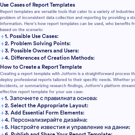
Use Cases of Report Templates
Report templates are versatile tools that cater to a variety of industri
problem of inconsistent data collection and reporting by providing a s
information. Here’s how report templates can be used, who benefits f
based on the scenario:
+
1. Possible Use Cases:
+
2. Problem Solving Points:
+
3. Possible Owners and Users:
+
4. Differences of Creation Methods:
How to Create a Report Template
Creating a report template with Jotform is a straightforward process 
deploy professional reports tailored to their specific needs. Whether 
incidents, or summarizing research findings, Jotform’s platform strea
effective report template for your use case:
+
1. Започнете с правилната основа:
+
2. Select the Appropriate Layout:
+
3. Add Essential Form Elements:
+
4. Персонализирайте дизайна:
+
5. Настройте известия и управление на данни:
+
6. Publish and Share Your Report Template: