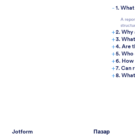
-
1. What
A repor
structu
+
2. Why 
+
3. What
+
4. Are 
+
5. Who 
+
6. How 
+
7. Can 
+
8. What
Jotform
Пазар