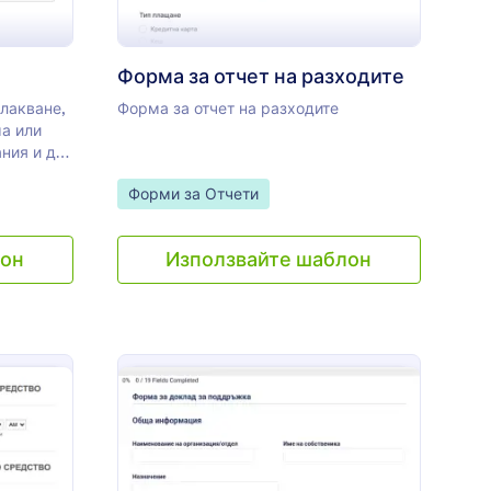
Форма за отчет на разходите
плакване,
Форма за отчет на разходите
ма или
ния и да
а с
Go to Category:
Форми за Отчети
лон
Използвайте шаблон