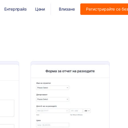
Ентерпрайз
Цени
Влизане
Регистрирайте се бе
орма оплакване
: Форма за отчет на
Преглед