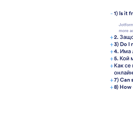
-
1) Is i
Jotform
more ad
+
2. Защ
+
3) Do I
+
4. Има
+
5. Кой
+
Как се
онлайн
+
7) Can 
+
8) How 