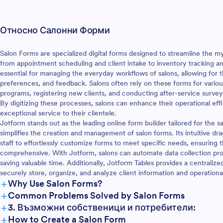
те как започват да се
попълва формата, се нарича 
ъчки за ноктопластика.
клиент, потенциален клиент ил
овори се изпращат сигурно
Формата позволява на специа
Относно Салонни Форми
аунт в Jotform, лесен за
ги преведе през ценообразува
управление на всяко
какво да очакват от услугата
 - включително офлайн с
се събира информация от кли
Salon Forms are specialized digital forms designed to streamline the my
билни Форми, нашето
която е необходима, за да се
from appointment scheduling and client intake to inventory tracking
мобилно приложение.
услугата. Независимо дали п
essential for managing the everyday workflows of salons, allowing for 
този шаблон на форма за
удължаване на мигли или дру
preferences, and feedback. Salons often rely on these forms for variou
 нокти да отговаря на вашия
козметична услуга, използвай
programs, registering new clients, and conducting after-service surveys
ашия лесен за използване
формата за консултация за у
By digitizing these processes, salons can enhance their operational ef
р на форми. Просто
на мигли, за да съберете нео
exceptional service to their clientele.
пуснете, за да добавите
информация от бъдещи клиент
Jotform stands out as the leading online form builder tailored for the sa
лого, включете календар за
безплатната онлайн форма на 
simplifies the creation and management of salon forms. Its intuitive d
да резервирате
можете да управлявате инфо
staff to effortlessly customize forms to meet specific needs, ensuring t
но услугите си и качете
на клиентите отвсякъде и вина
comprehensive. With Jotform, salons can automate data collection pro
ноктите си, за да покажете
на разположение за обсъждан
saving valuable time. Additionally, Jotform Tables provides a centrali
те вашите красиви дизайни.
вашата услуга. Когато клиент 
securely store, organize, and analyze client information and operationa
и автоматично да
вашата форма, той се съглася
+
Why Use Salon Forms?
рате подадени формуляри с
резервира среща – независим
+
Common Problems Solved by Salon Forms
ти, които вече използвате -
прави онлайн или лично, той с
+
3. Възможни собственици и потребители:
e Календар, Google Таблици,
съгласява да отдели време, з
+
How to Create a Salon Form
 и други. Достигнете до по-
повече за услугата, която пре