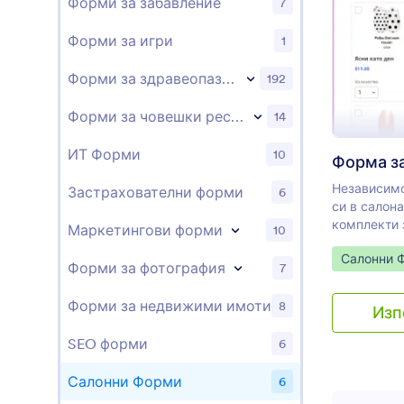
Форми за забавление
7
подписите н
форма за к
Форми за игри
1
кожата на 
Форми за здравеопазване
192
Форми за човешки ресурси
14
ИТ Форми
10
Форма за
Независимо
Застрахователни форми
6
си в салон
комплекти 
Маркетингови форми
10
персонализ
Go to Cate
Салонни 
ноктите уле
Форми за фотография
7
предоставя
красиви нов
Форми за недвижими имоти
8
Изп
започнете,
дизайна на
SEO форми
6
вашите про
формата за
Салонни Форми
6
или я спод