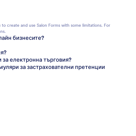
ou to create and use Salon Forms with some limitations. For
ns.
нлайн бизнесите?
ия?
и за електронна търговия?
муляри за застрахователни претенции