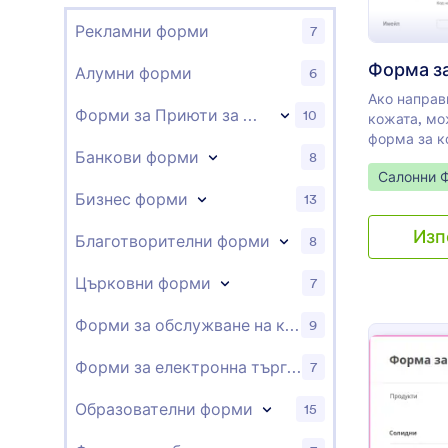
Рекламни форми
7
Алумни форми
6
Ако направ
Форми за Приюти за Животни
10
кожата, мо
форма за к
Банкови форми
8
кожата, за
Go to Cate
Салонни 
последваща
Бизнес форми
13
форма за к
осигурява 
Изп
информация
Благотворителни форми
8
като цели з
предизвика
Църковни форми
7
продукти з
използват о
Форми за обслужване на клиенти
9
информация
алергии. О
Форми за електронна търговия
7
форма за к
съдържа ва
Образователни форми
15
вашите пол
вашите кли