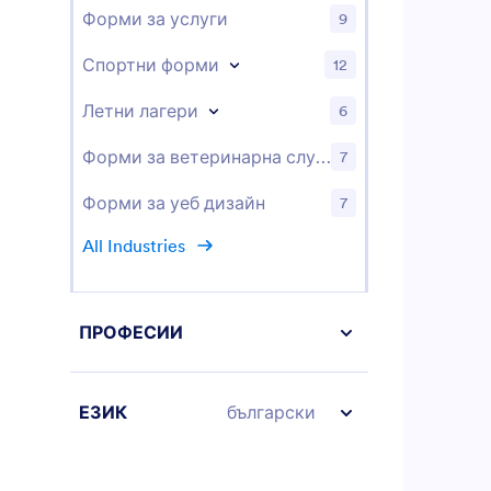
наблюдавай
Форми за услуги
9
правят пор
Всички отг
Спортни форми
12
до вашия ак
преглед и 
Летни лагери
устройство
6
Jotform Мо
безплатно 
Форми за ветеринарна служба
7
Направете 
поръчка на
Форми за уеб дизайн
7
бизнес с н
конструкто
All Industries
плъзнете и 
фирменото 
срещи, за 
безпроблем
ПРОФЕСИИ
снимки на 
на клиенти
Можете дор
ЕЗИК
български
синхронизи
други акаун
като Googl
Google Диск