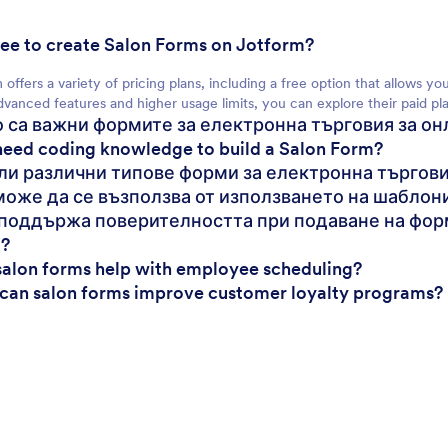
t free to create Salon Forms on Jotform?
 offers a variety of pricing plans, including a free option that allows y
vanced features and higher usage limits, you can explore their paid pla
о са важни формите за електронна търговия за о
 need coding knowledge to build a Salon Form?
 ли различни типове форми за електронна търгов
 може да се възползва от използването на шаблон
 поддържа поверителността при подаване на фор
?
salon forms help with employee scheduling?
can salon forms improve customer loyalty programs?