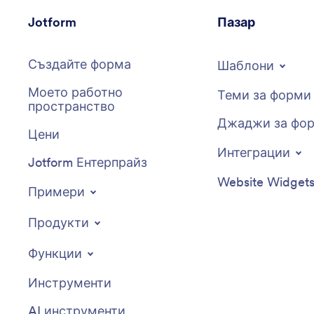
Jotform
Пазар
Създайте форма
Шаблони
Моето работно
Теми за форми
пространство
Джаджи за фо
Цени
Интеграции
Jotform Ентерпрайз
Website Widget
Примери
Продукти
Функции
Инструменти
AI инструменти