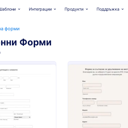
Шаблони
Интеграции
Продукти
Поддръжка
за форми
онни Форми
и
: Форма за консултация за грижа за кожата
: Ф
Преглед
Преглед