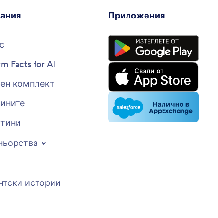
ания
Приложения
с
rm Facts for AI
ен комплект
вините
тини
ньорства
нтски истории