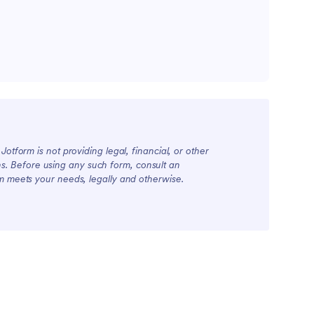
orm, за да
за да
ужди и
даването
рми,
еграции
иск и
то на
нлайн
otform is not providing legal, financial, or other
ions. Before using any such form, consult an
rm meets your needs, legally and otherwise.