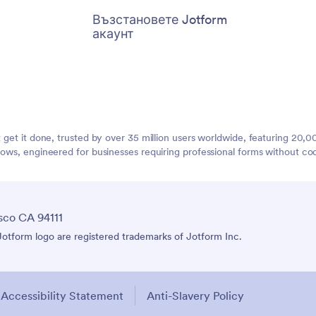
Възстановете Jotform
акаунт
t get it done, trusted by over 35 million users worldwide, featuring 20
lows, engineered for businesses requiring professional forms without co
sco CA 94111
tform logo are registered trademarks of Jotform Inc.
Accessibility Statement
Anti-Slavery Policy