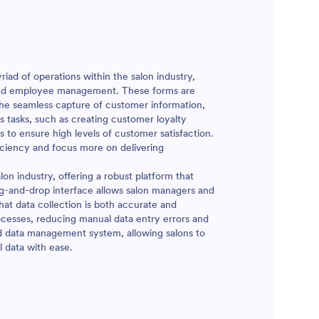
бъдещ
декларациите за условията. Можете да
и да.
персонализирате шаблона чрез
листта да
конструктора на форми на Jotform, да
нето,
добавяте, премахвате или променяте
 и може да
полета, да добавяте собствено
ента,
съдържание, да променяте
riad of operations within the salon industry,
 завърши
шрифтовете, цветовете, фона и или да
 and employee management. These forms are
редлагате
го вградите в уебсайта си или да го
the seamless capture of customer information,
г вид
използвате, като самостоятелна форма.
s tasks, such as creating customer loyalty
те
 to ensure high levels of customer satisfaction.
дължаване
ficiency and focus more on delivering
бходимата
и. С
lon industry, offering a robust platform that
Jotform
rag-and-drop interface allows salon managers and
рмацията
hat data collection is both accurate and
ги да сте
cesses, reducing manual data entry errors and
е на
zed data management system, allowing salons to
попълни
l data with ease.
ва да
о дали го
е
а да научи
длагате.