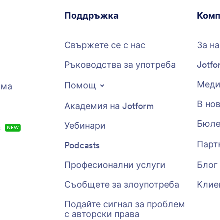
Поддръжка
Комп
Свържете се с нас
За на
Ръководства за употреба
Jotfo
Меди
Помощ
рма
В но
Академия на Jotform
Бюле
Уебинари
s
NEW
Парт
Podcasts
Професионални услуги
Блог
Съобщете за злоупотреба
Клие
Подайте сигнал за проблем
с авторски права