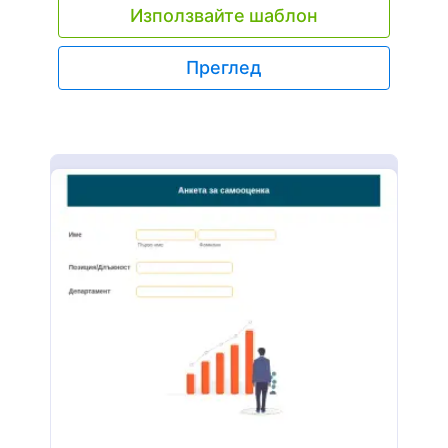
Използвайте шаблон
неговата информация за контакт, здравна
история и предишен опит с удължаване на
мигли, също с неговото съгласие за всички
Преглед
ваши бизнес правила и условия. Можете
напълно да персонализирате шаблона чрез
лесния за използване конструктор на форми на
Jotform, да променяте, добавяте или
премахвате полета чрез функцията за плъзгане
и пускане, да променяте цветовете,
шрифтовете и фона, без да е необходимо
кодиране.