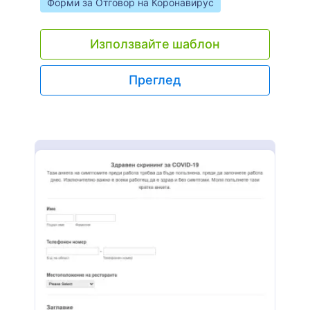
Go to Category:
Форми за Отговор на Коронавирус
Използвайте шаблон
Преглед