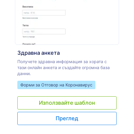
Здравна анкета
Получете здравна информация за хората с
тази онлайн анкета и създайте огромна база
данни.
Go to Category:
Форми за Отговор на Коронавирус
Използвайте шаблон
Преглед