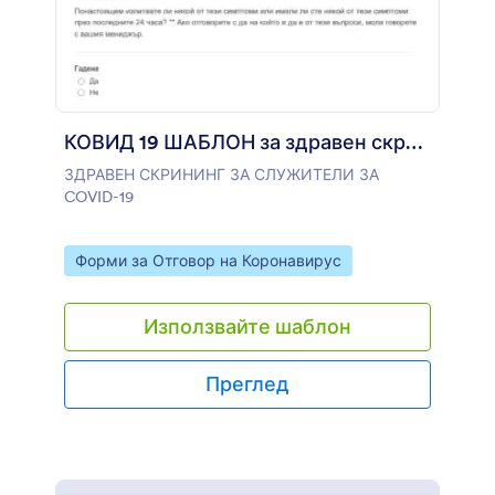
КОВИД 19 ШАБЛОН за здравен скрининг Ежедневен
ЗДРАВЕН СКРИНИНГ ЗА СЛУЖИТЕЛИ ЗА
COVID-19
Go to Category:
Форми за Отговор на Коронавирус
Използвайте шаблон
Преглед