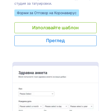
студия за татуировки.
Go to Category:
Форми за Отговор на Коронавирус
Използвайте шаблон
Преглед