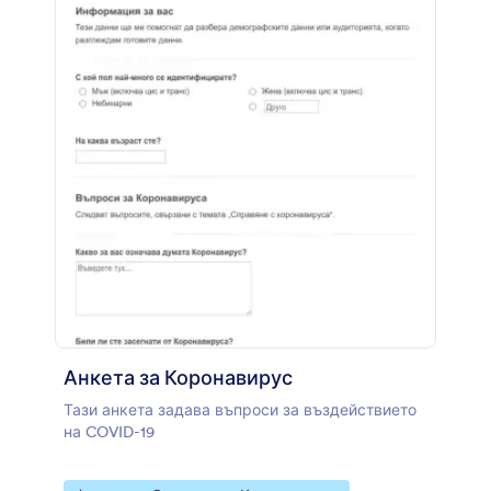
въпросите с конструктора за плъзгане и
пускане на форми на Jotform - можете дори да
добавяте различни типове въпроси, като
множество варианти или текстови полета, да
качвате логото си или да променяте текстови
шрифтове и цветове. И ако искате да
анализирате резултатите от анкетата си,
можете автоматично да генерирате визуални
отчети за секунди и да ги споделите с колеги,
използвайки конструктора на отчети на
Jotform! Подобрете начина, по който
провеждате и анализирате вашите анкети, като
събирате отговори на всяко устройство с
анкета за ваксина за COVID-19 на JotForm.
Анкета за Коронавирус
Тази анкета задава въпроси за въздействието
на COVID-19