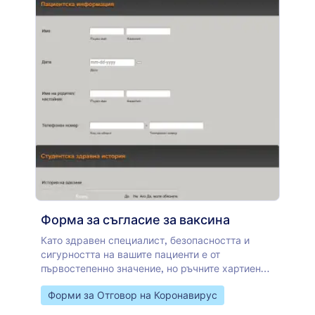
шаблон на форма за анкета използва полето за
отметки, инструмента за скална оценка и
таблица за въвеждане, за събиране на данни.
Можете да промените логото и цветната тема,
като използвате конструктора на анкети.
Форма за съгласие за ваксина
Като здравен специалист, безопасността и
сигурността на вашите пациенти е от
първостепенно значение, но ръчните хартиени
документи могат да бъдат досадни, отнемащи
Go to Category:
Форми за Отговор на Коронавирус
време и неефективни. Преместете процеса си
за попълване на форми онлайн, за да спестите