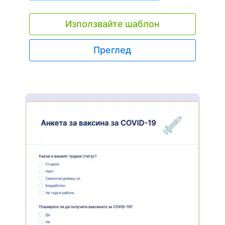
пациентите можете безпроблемно да събирате
важни отзиви от своите пациенти онлайн!
Използвайте шаблон
Просто персонализирайте въпросите за
анкетата, споделете формата с линк или я
вградете във вашия уебсайт и прегледайте
Преглед
отговорите в защитения си акаунт в Jotform -
защитен с незадължително HIPAA
съответствие. Актуализирайте въпросите на
анкетата, добавете вашето лого или променете
незабавно цветовете на шаблона с
конструктора за плъзгане и пускане на форми
на JotForm. След това можете да видите
отговорите на анкетата си в Jotform Таблици
или да използвате конструктора на отчети на
Jotform, за автоматично генериране на
визуални отчети за анализ и споделяне за
секунди! Отзивите на пациентите са от
решаващо значение за подобряване на вашата
медицинска практика - така че ги събирайте по
възможно най-ефективния начин, с онлайн
анкета за удовлетвореността на пациентите,
която може да бъде попълнена на всяко