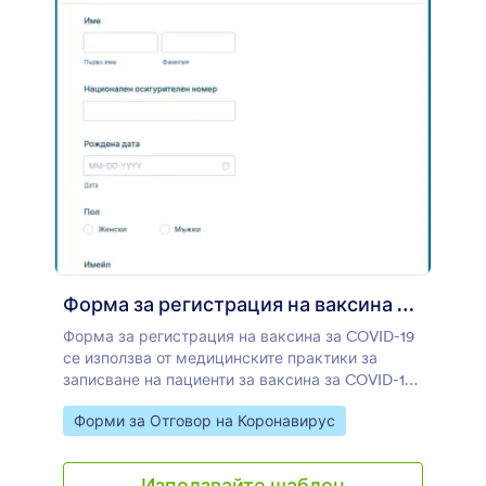
Форма за регистрация на ваксина за COVID 19
Форма за регистрация на ваксина за COVID-19
се използва от медицинските практики за
записване на пациенти за ваксина за COVID-19.
Съберете данни за контакт и информация за
Go to Category:
Форми за Отговор на Коронавирус
застраховка за вашата медицинска практика,
чрез защитена онлайн форма за регистрация
на ваксини за COVID-19! Просто
Използвайте шаблон