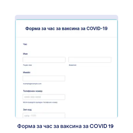
показва подробностите за споразумението,
което е организирано във формат, при който
клиента просто трябва да постави отметка в
квадратчето, за да потвърди. Този шаблон
използва инструмента за абзаци за показване
на статичен текст във формата, който се
използва главно за предоставяне на важна
информация и специални инструкции. Този
шаблон на форма също използва полето
"Подпис", за да прихване дигитални я подпис на
клиента и фризьора. Персонализирайте този
шаблон на форма, като промените цветната
тема и добавите логото на вашия салон, чрез
конструктора на форми.
Форма за час за ваксина за COVID 19