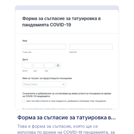
попълнят преди срещите си или я изтеглете на
вашия офис таблет или компютър, за да бъде
попълнена лично. Всяка медицинска практика
е различна, така че не се колебайте да
персонализирате формата си за съгласие, като
добавите логото си, промените шрифтовете и
цветовете и изберете предпочитаната джаджа
за е-подпис. Не забравяйте да надградите за
HIPAA съответствие, за да запазите
чувствителните здравни данни на пациентите в
безопасност. Можете дори да конвертирате
подадените формуляри в PDF файлове
автоматично, лесно да ги изтеглите или
отпечатате за вашите архиви! Премахнете
хартиените форми и безпроблемно събирайте
подписани форми за съгласие на всяко
устройство, с безплатната форма за съгласие
за ваксина за COVID-19 на JotForm.
Форма за съгласие за татуировка в COVID 19
Това е форма за съгласие, която ще се
използва по време на COVID-19 пандемията, за