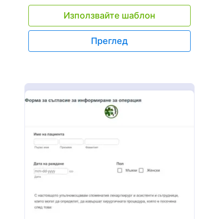
време и да поддържате сигурна база данни с
Използвайте шаблон
форми за съгласие за ваксина, с шаблона на
форма за съгласие за ваксина на JotForm. Тя ви
позволява да съберете данните за контакт на
Преглед
вашите пациенти, кратка здравна история и
съгласие за имунизация, за да можете
безопасно да прилагате ваксини срещу грип,
ваксини срещу морбили или други ваксинации
на своите пациенти. Независимо дали работите
в училище, университет или в кабинет на
частна практика, персонализирането на нашия
шаблон на форма за съгласие за ваксина, за да
отговаря на вашата институция, е бързо и
безболезнено. Добавете вашето лого,
актуализирайте шрифтовете и цветовете или
изберете експертно изработен дизайн от
тематичния магазин на JotForm. Завършете
формата с електронен подпис, за да направите
обвързващо съгласието за ваксината на вашия
пациент. И ако още не сте го направили,
надградете до Сребърен или Златен план, за
да запазите здравната информация на