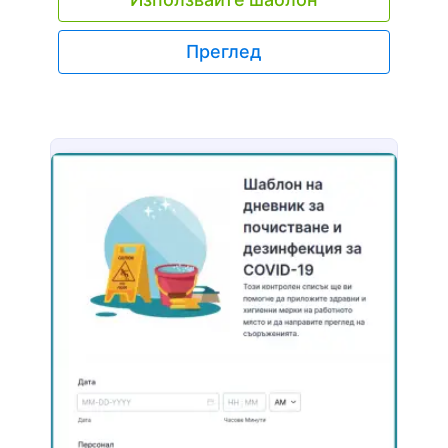
персонализирайте формата, за да получите
необходимата информация - след това
вградете формата във вашия уебсайт,
Преглед
споделете я с линк или накарайте пациентите
да я попълнят лично на таблета или компютъра
на вашия офис. Можете дори да конвертирате
подадените формуляри в PDF файлове
автоматично, лесно да ги изтеглите или
отпечатате с едно щракване. Искате ли тази
форма за регистрация да съответства на
вашата практика? Добавете вашето лого,
променете фоновото изображение или
добавете още формови полета, за да събирате
медицинската история на клиентите
едновременно. Можете дори да
синхронизирате подадените формуляри или
PDF файлове със 100+ популярни платформи,
включително Google Диск, Dropbox, Box и други!
Само не забравяйте да надградите, за да
запазите чувствителната информация за
здравето на пациентите защитена, с HIPAA
съответствие. Заменете хартиените форми,
бъдете по-ефективни и намалете времето за