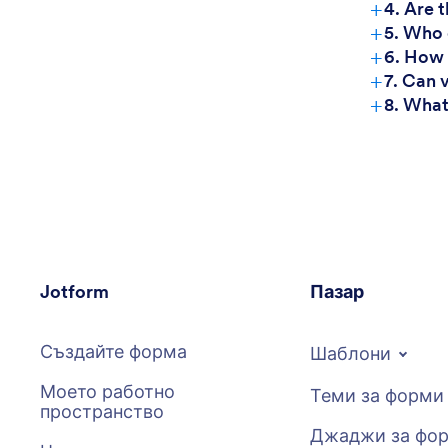
+
4. Are 
+
5. Who 
+
6. How 
+
7. Can 
+
8. What
Jotform
Пазар
Създайте форма
Шаблони
Моето работно
Теми за форми
пространство
Джаджи за фо