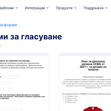
Шаблони
Интеграции
Продукти
Поддръжка
за форми
и за гласуване
и
: Форма бюлетин за служител на месеца
: Ф
Преглед
Преглед