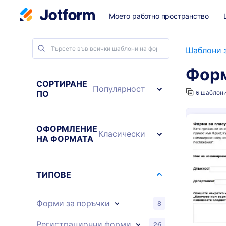
Моето работно пространство
Шаблони 
Форм
СОРТИРАНЕ
Популярност
ПО
6 шаблон
ОФОРМЛЕНИЕ
Класически
НА ФОРМАТА
ТИПОВЕ
Форми за поръчки
8
Регистрационни форми
26