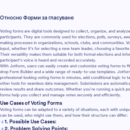
техните телефони или
за да въведат имената на
то искат да представят в
Относно Форми за гласуване
 Моментално ще получавате
вашия Jotform акаунт, лесно
т всяко устройство и лесни
Voting forms are digital tools designed to collect, organize, and analy
е с учители и други
participants. They are commonly used for elections, polls, surveys, aw
в годишника. От клоун на
making processes in organizations, schools, clubs, and communities. Vo
-добри очи, до най-
input, whether it’s for selecting a new team leader, choosing a favorite
 успее (или да стане
Their versatility makes them suitable for both formal elections and info
Tik Tok), възможностите за
participant’s voice is heard and recorded accurately.
са безкрайни. Уверете се,
With Jotform, users can easily create and customize voting forms to fit 
форма за номинация на
drop Form Builder and a wide range of ready-to-use templates. Jotfor
е уникална за вашата
professional-looking voting forms in minutes, add conditional logic to t
като я персонализирате с
other tools for seamless data management. Submissions are automatical
труктор на форми. Не е
review results and share outcomes. Whether you’re running a quick poll
 кодиране - просто
forms help you collect and manage votes securely and efficiently.
 пуснете толкова формови
Use Cases of Voting Forms
лкото е необходимо. Можете
Voting forms can be adapted to a variety of situations, each with uni
омените дизайна на
can be used, who might use them, and how their structure can differ:
а да съответства на
+
1. Possible Use Cases:
 логото и талисмана на
+
2. Problem Solving Points:
лище. И ако искате