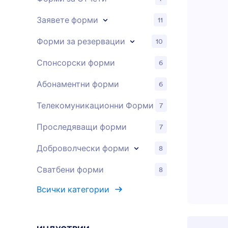
автоматичн
синхронизи
Заявете форми
11
формуляри 
електронни
Форми за резервации
10
Таблици или
интеграции
Спонсорски форми
6
титлата "Ца
персонализ
Абонаментни форми
6
съученици,
харесат!
Телекомуникационни Форми
7
Проследяващи форми
7
Доброволчески форми
8
Сватбени форми
8
Всички категории