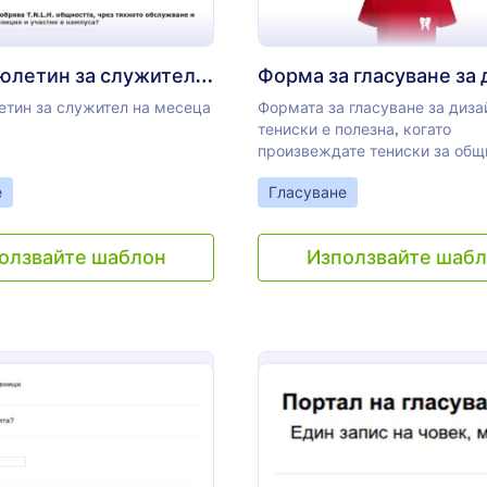
Форма бюлетин за служител на месеца
тин за служител на месеца
Формата за гласуване за диза
тениски е полезна, когато
произвеждате тениски за общ
организации. Идеалню е, кога
gory:
Go to Category:
е
Гласуване
решавате дизайна. Формата 
секции за гласуване за дизайн
отзад, цвят и размер.
олзвайте шаблон
Използвайте шаб