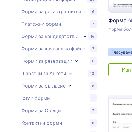
Форми за регистрация на събития
6
Платежни форми
7
Форма бюле
Форми за кандидатстване
16
Форми за качване на файлове
7
Go to Cate
Гласуван
Форми за резервации
6
Изп
Шаблони за Анкети
10
Форми за съгласие
8
RSVP форми
7
Форми за Срещи
7
Контактни форми
8