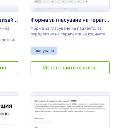
Форма за гласуване за дизайн на тениска
Форма за гласуване на терапевт на годината
йн на
Форма за гласуване на пациенти, за
определяне на терапевта на годината
ности или
то
Go to Category:
Гласуване
съдържа
 отпред,
лон
Използвайте шаблон