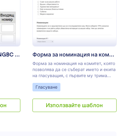
ходящо гласуване за NGBC 2018
: Форма за номинац
Преглед
Входящо гласуване за NGBC 2018
Форма за номинация на комитет
Форма за номинация на комитет, която
позволява да се съберат името и екипа
на гласуващия, с първите му трима
номинирани и мотивите зад всеки.
Go to Category:
Гласуване
лон
Използвайте шаблон