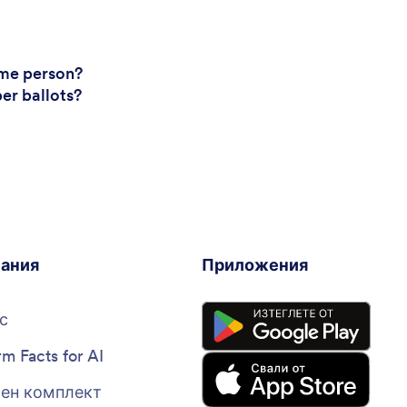
ame person?
per ballots?
ания
Приложения
с
rm Facts for AI
ен комплект