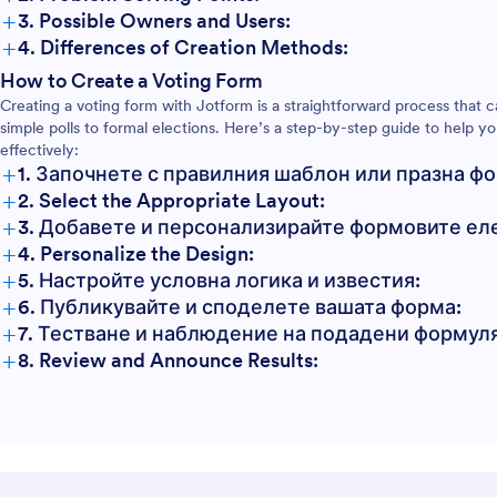
+
о да преброите гласовете,
3. Possible Owners and Users:
райте подадените
+
4. Differences of Creation Methods:
с вашите онлайн
School Elections:
How to Create a Voting Form
 таблици, като Google
 Airtable с нашите безплатни
Creating a voting form with Jotform is a straightforward process that 
Employee Awards:
 на приложения. Спечелете
simple polls to formal elections. Here’s a step-by-step guide to help 
Community Polls:
ря на купона" с
effectively:
Formal Elections:
+
ирани номинации на
1. Започнете с правилния шаблон или празна ф
 които вашите ученици ще
+
2. Select the Appropriate Layout:
+
3. Добавете и персонализирайте формовите ел
+
4. Personalize the Design:
+
5. Настройте условна логика и известия:
+
6. Публикувайте и споделете вашата форма:
+
7. Тестване и наблюдение на подадени формул
+
8. Review and Announce Results: