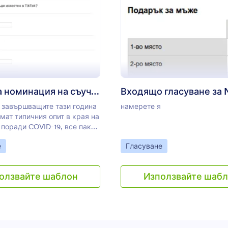
: Форма за номинация на съученици
: В
Преглед
Преглед
Форма за номинация на съученици
 завършващите тази година
намерете я
мат типичния опит в края на
 поради COVID-19, все пак
запазите традицията на
gory:
Go to Category:
е
Гласуване
номинации жива, с нашата
онлайн форма за номинация
ци! Просто
олзвайте шаблон
Използвайте шаб
ирайте формата, за да
а на вашето училище,
в уебсайта ви или изпратете
нк до учениците и гледайте
Студентите могат да