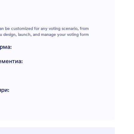
can be customized for any voting scenario, from
you design, launch, and manage your voting form
орма:
ементиа:
яри: