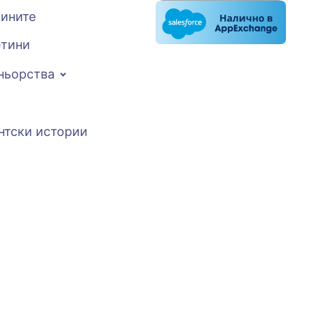
вините
тини
ньорства
нтски истории