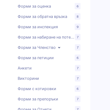
използват 
компютри, 
Форми за оценка
6
хората, кои
годишника.
Форми за обратна връзка
8
записи във 
достъпни о
Форми за инспекция
9
за споделян
служители 
Форми за набиране на потенциални клиенти
7
класа и най
вероятно да
Форми за Членство
7
известен в 
номинации 
Форми за петиции
6
че вашата 
съученици 
Анкети
7
гимназия, 
нашия конс
Викторини
7
необходимо
плъзнете и
Форми с котировки
полета, ко
6
дори да пр
шаблона, з
Форми за препоръки
7
цветовете,
вашето учи
Форми за Отчети
7