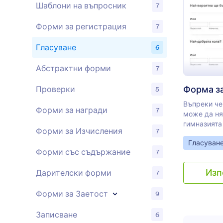
Шаблони на въпросник
7
Форми за регистрация
7
Гласуване
6
Абстрактни форми
7
Проверки
5
Въпреки че
Форми за награди
7
може да ня
гимназията
Форми за Изчисления
7
можете да 
Go to Cate
Гласуван
годишните 
Форми със съдържание
7
безплатна 
на съучени
Изп
Дарителски форми
7
персонализ
съответств
Форми за Заетост
вградете я 
9
имейл с ли
гласовете! 
Записване
6