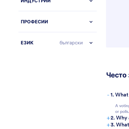
ИНДУСТРИИ
ПРОФЕСИИ
ЕЗИК
български
Често 
-
1. What
A votin
or polls
+
2. Why 
+
3. What