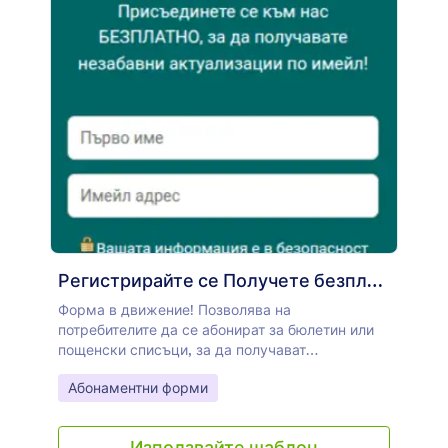
Регистрирайте се Получете безплатни актуализации по
Форма в движение! Позволява на
потребителите да се абонират за бюлетин или
пощенски списъци, за да получават
актуализации от организации или компании!
Go to Category:
Абонаментни форми
Използвайте шаблон