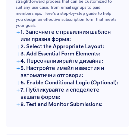
straightforward process that can be customized to
suit any use case, from email signups to paid
memberships. Here’s a step-by-step guide to help
you design an effective subscription form that meets
your goals:
+
1. Започнете с правилния шаблон
или празна форма:
+
2. Select the Appropriate Layout:
+
3. Add Essential Form Elements:
+
4. Персонализирайте дизайна:
+
5. Настройте имейл известия и
автоматични отговори:
+
6. Enable Conditional Logic (Optional):
+
7. Публикувайте и споделете
вашата форма:
+
8. Test and Monitor Submissions: