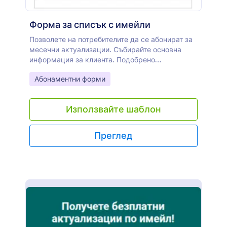
Форма за списък с имейли
Позволете на потребителите да се абонират за
месечни актуализации. Събирайте основна
информация за клиента. Подобрено
персонализиране с квадратчета за отметка за
Go to Category:
Абонаментни форми
по-бърз избор на елементи.
Използвайте шаблон
Преглед