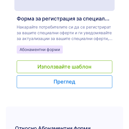
Форма за регистрация за специални оферти
Накарайте потребителите си да се регистрират
за вашите специални оферти и ги уведомявайте
за актуализации за вашите специални оферти,
чрез една от нашите интеграции за бюлетини.
Go to Category:
Абонаментни форми
Използвайте шаблон
Преглед
Относно Абонаментни форми