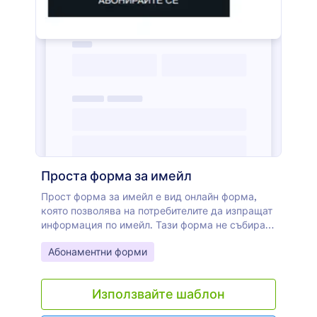
Проста форма за имейл
Прост форма за имейл е вид онлайн форма,
която позволява на потребителите да изпращат
информация по имейл. Тази форма не събира
никакъв тип информация, освен имейл адрес.
Go to Category:
Абонаментни форми
Тя е идеална за събиране на информация,
която е свързана с уебсайта, като имейли на
хора, които се интересуват от получаване на
Използвайте шаблон
имейли за ново съдържание в сайта.
Периодично формата за имейл може да