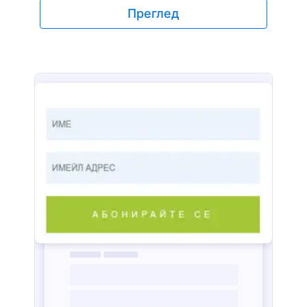
изпраща имейл, който ви уведомява колко
Преглед
нови потенциални клиенти имате. Това е
ефективен начин да се гарантира моментално
проследяване на потенциалните клиенти.
Любопитни сте какво можете да направите с
форми за имейл? Добавете вашето лого,
редактирайте формовите полета, променете
фоновото изображение или добавете бележка,
за да накарате формата да отговаря на вашия
стил. Ако искате формата да събира повече
информация, използвайте нашия безплатен
конструктор на форми, за да добавите,
премахнете или актуализирате въпроси. Ако
ще изпращате отговорите до вашите други
акаунти, използвайте една от нашите 100+
интеграции, за да получите необходимата
информация, без да сменяте програмите.