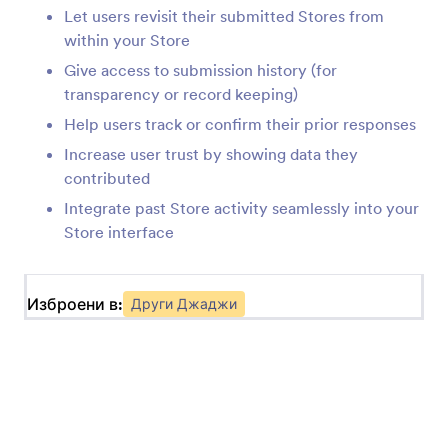
Добавете бутони към вашия магазин
Let users revisit their submitted Stores from
within your Store
Give access to submission history (for
Препоръка (Елемент за приложения)
transparency or record keeping)
Добавете препоръки към вашия магазин
Help users track or confirm their prior responses
Increase user trust by showing data they
Линк (елемент на приложение)
contributed
Добавете линкове към вашия магазин
Integrate past Store activity seamlessly into your
Store interface
Форма (елемент на приложение)
Добавете една или няколко форми към
Изброени в:
Други Джаджи
вашия магазин
Заглавие (елемент на приложение)
Добавете заглавие или подзаглавие към
вашия магазин