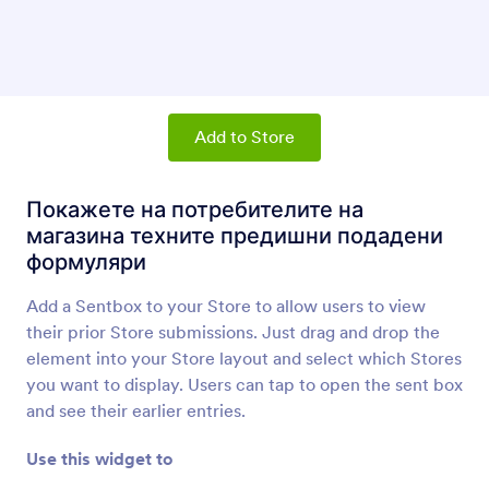
Списък с продукти
Добавете продукти и пазарска количка към
вашия магазин
Бутон за споделяне
Add to Store
Добавете линк, за да позволите на
потребителите да споделят вашия магазин
Покажете на потребителите на
магазина техните предишни подадени
Параграф (елемент на приложение)
формуляри
Добавете параграфи към вашия магазин
Add a Sentbox to your Store to allow users to view
their prior Store submissions. Just drag and drop the
Разделител (Елемент за приложения)
element into your Store layout and select which Stores
Добавете разделителна линия към вашия
you want to display. Users can tap to open the sent box
магазин
and see their earlier entries.
Use this widget to
Бутон (елемент на приложение)