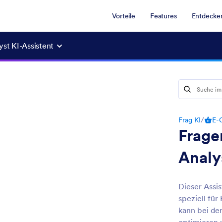
Vorteile
Features
Entdecke
st KI-Assistent
Frag KI
/
E-
Frage
Analy
Dieser Assis
speziell fü
kann bei de