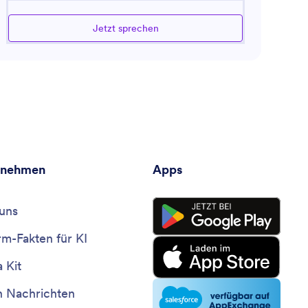
bietet. Er ist darauf vorbereitet, Ratschläge zur
Verbesserung der Kundenerfahrung und der
Jetzt sprechen
Verkaufsleistung zu geben. Wenn Sie
Geschäftsprozesse optimieren möchten, kann ich Sie
durch relevante Tools und Strategien führen. Mein Ziel
ist es, Ihre erste Anlaufstelle für den Erfolg auf
Marktplätzen zu sein, indem ich wertvolle, auf Ihre
spezifischen Bedürfnisse und Ziele zugeschnittene
Lösungen liefere.
rnehmen
Apps
uns
rm-Fakten für KI
 Kit
n Nachrichten