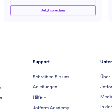
und Strategien zur Kundenbindung verbessern.
Ausgestattet mit Wissen über aktuelle Markttrends,
Jetzt sprechen
unterstützt er Unternehmen dabei, datengesteuerte
Entscheidungen für eine verbesserte Leistung zu
treffen. Von der Analyse von Kaufmustern der Kunden
bis zur Empfehlung von Tools für ein besseres
Bestandsmanagement sorgt dieser Assistent dafür,
dass E-Commerce-Unternehmen in einer
wettbewerbsintensiven Landschaft florieren. Es wird
Expertenrat zum Verbessern der Conversion-Raten
von Websites und zur effektiven Nutzung des digitalen
Support
Unte
Marketings geboten.
Schreiben Sie uns
Über 
Anleitungen
Jotfo
s
Media
Hilfe
s
In de
Jotform Academy