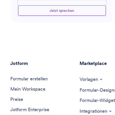
Trends, Tools und Technologien im Online-
Einzelhandel kann er bei allem von der
Jetzt sprechen
Produktkatalogverwaltung bis zur Entwicklung
effektiver Verkaufsstrategien unterstützen. Er bietet
auch Anleitungen zur Verbesserung der
Kundenerfahrungen, zur Optimierung der Website-
Schnittstellen und zur Implementierung effizienter
Logistik- und Lagersysteme. Egal ob
Herausforderungen bei der Zahlungsintegration, SEO
oder in der Analyse auftreten, dieser Assistent liefert
Einblicke, um Ihre Abläufe zu optimieren und die
Jotform
Marketplace
Rentabilität zu steigern.
Formular erstellen
Vorlagen
Mein Workspace
Formular-Design
Preise
Formular-Widget
Jotform Enterprise
Integrationen