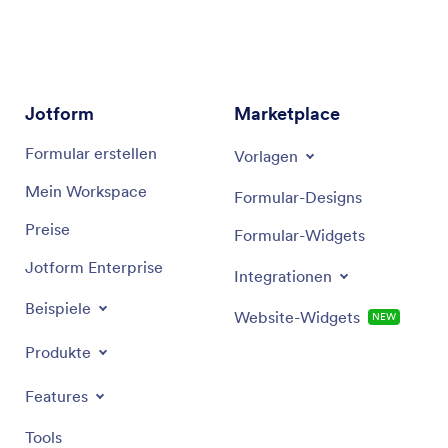
oder Teamdynamik konfrontiert sind, dieser
Assistent zielt darauf ab, praktische Lösungen zu
bieten, um Ihre Projekte auf Kurs und reibungslos
zu halten.
Jotform
Marketplace
Formular erstellen
Vorlagen
Mein Workspace
Formular-Designs
Preise
Formular-Widgets
Jotform Enterprise
Integrationen
Beispiele
Website-Widgets
NEW
Produkte
Features
Tools