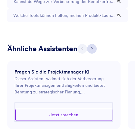
Kannst du Wege zur Verbesserung der Benutzerfreundlichkeit d
Welche Tools können helfen, meinen Produkt-Launch zu optimi
Ähnliche Assistenten
Fragen Sie die Projektmanager KI
Dieser Assistent widmet sich der Verbesserung
Ihrer Projektmanagementfähigkeiten und bietet
Beratung zu strategischer Planung,
Ressourcenallokation und Zeitmanagement. Er ist
darauf ausgelegt, Ihnen effektiv bei der Leitung von
Projekten von der Initiierung bis zum Abschluss zu
Jetzt sprechen
helfen, um sicherzustellen, dass Ziele erreicht
werden, während die Teamleistung optimiert wird.
Ob Sie mit Budgetbeschränkungen, Termindruck