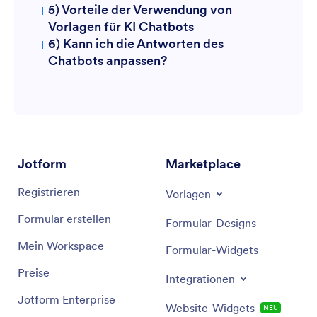
Kundenservice
+
5) Vorteile der Verwendung von
Wählen Sie eine Vorlage
Vorlagen für KI Chatbots
+
6) Kann ich die Antworten des
Spart Zeit
E-Commerce
Chatbot trainieren
Q&As definieren
Chatbots anpassen?
Anpassbar
Gesundheitswesen
Passen Sie den Ablauf an
Aktionen konfigurieren
Kostengünstig
Immobilien
Skalierbar
Integration mit Tools
Jotform
Marketplace
Bildung
Registrieren
Starten und überwachen
Vorlagen
Formular erstellen
Formular-Designs
Mein Workspace
Formular-Widgets
Preise
Integrationen
Jotform Enterprise
Website-Widgets
NEU