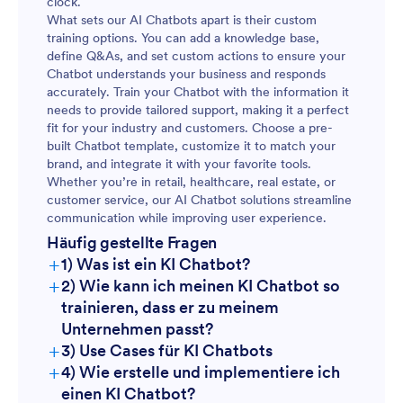
clock.
What sets our AI Chatbots apart is their custom
training options. You can add a knowledge base,
define Q&As, and set custom actions to ensure your
Chatbot understands your business and responds
accurately. Train your Chatbot with the information it
needs to provide tailored support, making it a perfect
fit for your industry and customers. Choose a pre-
built Chatbot template, customize it to match your
brand, and integrate it with your favorite tools.
Whether you’re in retail, healthcare, real estate, or
customer service, our AI Chatbot solutions streamline
communication while improving user experience.
Häufig gestellte Fragen
+
1) Was ist ein KI Chatbot?
+
2) Wie kann ich meinen KI Chatbot so
trainieren, dass er zu meinem
Unternehmen passt?
+
3) Use Cases für KI Chatbots
+
4) Wie erstelle und implementiere ich
einen KI Chatbot?
Wissensdatenbank hinzufügen