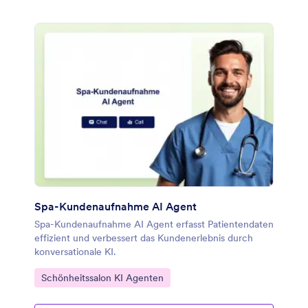
Spa-Kundenaufnahme AI Agent
Spa-Kundenaufnahme AI Agent erfasst Patientendaten
effizient und verbessert das Kundenerlebnis durch
konversationale KI.
Zur Kategorie:
Schönheitssalon KI Agenten