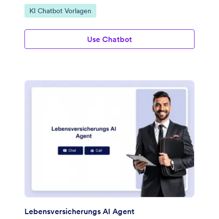
Zur Kategorie:
KI Chatbot Vorlagen
Use Chatbot
Lebensversicherungs AI Agent