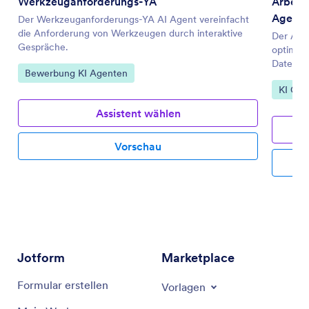
Werkzeuganforderungs-YA
Arbeit
Agent
Der Werkzeuganforderungs-YA AI Agent vereinfacht
die Anforderung von Werkzeugen durch interaktive
Der Arb
Gespräche.
optimier
Datenve
Zur Kategorie:
Bewerbung KI Agenten
Zur Ka
KI Cha
Assistent wählen
Vorschau
Jotform
Marketplace
Formular erstellen
Vorlagen