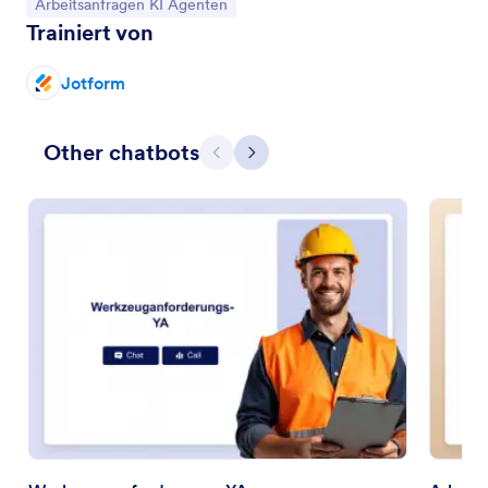
Zur Kategorie:
Arbeitsanfragen KI Agenten
Trainiert von
Jotform
Other chatbots
Zurück
Weiter