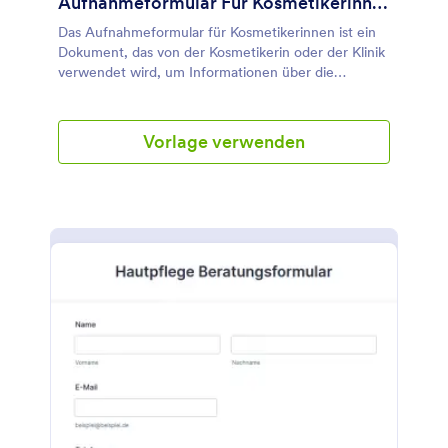
Aufnahmeformular Für Kosmetikerinnen
Das Aufnahmeformular für Kosmetikerinnen ist ein
Dokument, das von der Kosmetikerin oder der Klinik
verwendet wird, um Informationen über die
Bedürfnisse und Präferenzen des Kunden in Bezug
auf kosmetische oder Hautbehandlungen zu
erfassen. Dieses Formular ist sehr hilfreich, da die
Vorlage verwenden
Kosmetikerin oder die Klinik bereits im Voraus wissen
kann, welche Dienstleistungen und Behandlungen
sie empfehlen werden. Dieses Formular zur
Kundenaufnahme durch die Kosmetikerin enthält
Formularfelder, in denen die persönlichen Daten des
Kunden wie Name, Kontaktdaten, Adresse und
Beruf abgefragt werden. Außerdem wird gefragt, ob
der Kunde gesundheitliche Probleme hat, die
während oder nach der Kosmetik- oder
Hautbehandlung auftreten könnten. In dieser
Formularvorlage wird auch überprüft, ob der Kunde
ein Gerät trägt, das den Behandlungsprozess
beeinträchtigen kann. Es werden auch Fragen
gestellt, ob der Kunde schwanger ist, Alkohol trinkt
oder koffeinhaltige Getränke zu sich nimmt. Diese