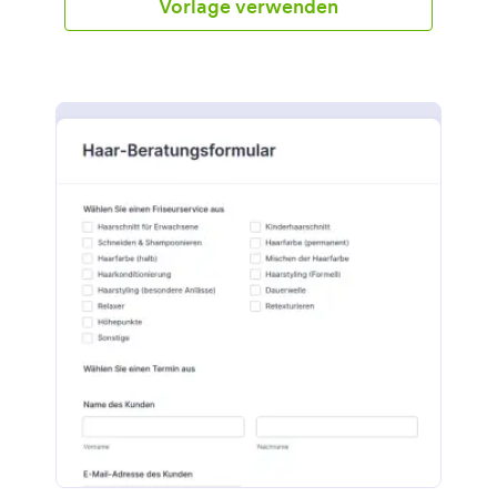
Vorlage verwenden
bevorzugte Frisur, ein Datei-Upload-Feld und
Fragen zum Zustand der Haare und der Kopfhaut
abgefragt werden. Mit Hilfe des Terminwerkzeugs
kann der Kunde in diesem Formular ein verfügbares
Datum und eine Uhrzeit für den Friseurtermin
auswählen. Dieses Tool ist beeindruckend, weil es
den verfügbaren Termin automatisch deaktiviert,
wenn er bereits von einem anderen Kunden belegt
wurde, je nach der konfigurierten Verfügbarkeit des
Formularinhabers oder des Salons. Dieses Formular
verfügt auch über ein Datei-Upload-Feld, in dem die
Kunden ein Foto ihrer aktuellen und bevorzugten
Frisur hochladen können. Es hat auch ein
Unterschriftsfeld, in dem der Kunde digital
unterschreiben kann, was bedeutet, dass er/sie mit
den Bedingungen des Friseurunternehmens
einverstanden ist. Mit dem Formulargenerator
können Sie das Logo Ihres Salons einfügen, diese
Formularvorlage anpassen und weitere Felder
hinzufügen.