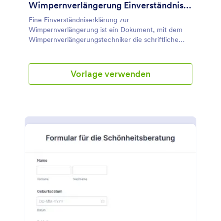
Haarentfernung.
Wimpernverlängerung Einverständniserklärung
Eine Einverständniserklärung zur
Wimpernverlängerung ist ein Dokument, mit dem
Wimpernverlängerungstechniker die schriftliche
Zustimmung ihrer Kunden zur Durchführung einer
Wimpernverlängerung einholen. Wenn Sie in der
Schönheits- und Kosmetikbranche langfristige
Vorlage verwenden
Kundenbeziehungen aufbauen wollen, ist es
wichtig, professionell und transparent mit
denjenigen umzugehen, die Ihre Dienstleistungen in
Anspruch nehmen. Die Verwendung einer
Einverständniserklärung für eine
Wimpernverlängerung kann Ihnen dabei helfen,
beides zu erreichen, da Sie damit Ihren Kunden
wichtige Details über das Verfahren mitteilen und
die notwendigen Informationen von ihnen einholen
können. Sie können diese Vorlage mit dem
benutzerfreundlichen Formularersteller von Jotform
vollständig anpassen, Felder durch die Drag & Drop-
Funktion ändern, hinzufügen oder entfernen und
die Farben, Schriftarten und den Hintergrund
ändern - ohne Programmierkenntnisse.