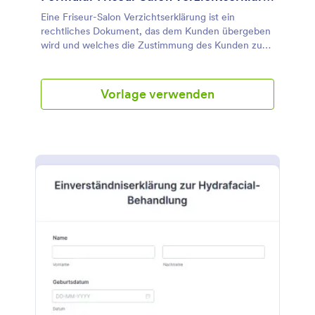
Eine Friseur-Salon Verzichtserklärung ist ein
rechtliches Dokument, das dem Kunden übergeben
wird und welches die Zustimmung des Kunden zu
den Regeln des Friseur-Salons bestätigt. Eine solche
Verzichtserklärung wird normalerweise vor Beginn
der Dienstleistung ausgefüllt. Diese Vorlage einer
Vorlage verwenden
Verzichtserklärung für Frisör-Salons enthält Formular
Felder die nach dem Namen, der E-Mail-Adresse,
Telefonnummer und dem gewünschten Service
sowie dem Zeitpunkt des Termins des Kunden
fragen. zusätzlich hat diese Verzichtserklärung einen
weiteren Bereich in dem der Kunde durch das
Setzen von Häkchen die verschiedenen Absprachen
und Regeln bestätigen kann. Diese Vorlage
verwendet auch das Feld für eine elektronische
Unterschrift sowohl des Kunden als auch der
betreffenden Fachkraft. Um das Formular an die
Farben, Schriftarten und Bedingungen Ihres Salons
anzupassen können Sie unseren einfach zu
bedienenden Formular-Builder verwenden.