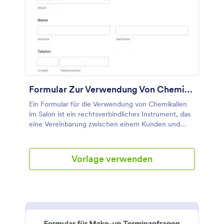
ausblenden", mit der die Felder ausgeblendet und
nur angezeigt werden, wenn die Bedingung erfüllt
ist. Dieses Formular verwendet das Widget
"Konfigurierbare Liste", um die Liste der
Nagelprodukte zu erfassen, die der Kunde
verwendet. Mit diesem Widget kann der Befragte
bei Bedarf dynamisch ähnliche Felder hinzufügen.
Sie können diese Vorlage mit dem
Formulargenerator bearbeiten, Bilder hinzufügen
Formular Zur Verwendung Von Chemikalien Im Salon
oder weitere Felder hinzufügen.
Ein Formular für die Verwendung von Chemikalien
im Salon ist ein rechtsverbindliches Instrument, das
eine Vereinbarung zwischen einem Kunden und
einem Salon festlegt, in dem der Salon dem Kunden
seine informativen Richtlinien in Form eines
Haftungsausschlusses mit dem Ziel vorlegt, jegliche
Vorlage verwenden
rechtliche Haftung zwischen dem Kunden, der der
Freigabegeber ist, und dem Salon, der der
Freigabeempfänger ist, zu beenden. Formulare für
die Freigabe von Chemikalien im Salon dienen
ebenfalls dazu, die Zustimmung des Kunden, der die
Freigabe erteilt hat, einzuholen, indem sie ihn über