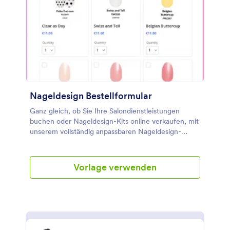
Unterschrift, um die digitale Unterschrift des
Kunden und des Frisörs zu erfassen. Passen Sie
diese Formularvorlage an, indem Sie das Farbthema
ändern und das Logo Ihres Salons über den
Formulargenerator hinzufügen.
Nageldesign Bestellformular
Ganz gleich, ob Sie Ihre Salondienstleistungen
buchen oder Nageldesign-Kits online verkaufen, mit
unserem vollständig anpassbaren Nageldesign-
Bestellformular ist es einfacher denn je, Ihren
Kunden schöne neue Nageldesigns zu schenken.
Um loszulegen, passen Sie einfach das
Vorlage verwenden
Vorlagendesign an, um Ihre Produkte und Preise
hinzuzufügen, betten Sie das Bestellformular in Ihre
Website ein oder teilen Sie es in den sozialen
Medien, und sehen Sie zu, wie die Bestellungen
für Nageldesign eintrudeln. Alle Antworten werden
sicher an Ihr Jotform-Konto gesendet und können