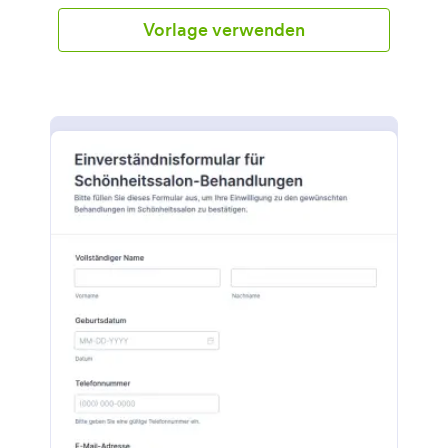
dieses Dokuments können sich die Mitarbeiter des
Frisörsalons darauf vorbereiten, wie der Kunde
Vorlage verwenden
behandelt werden soll und welche Dienstleistung er
erhalten soll. Dieses Haarberatungsformular enthält
alle Formularfelder, die nach der Art der
Dienstleistung fragen, die der Kunde benötigt, das
Datum des Termins, die persönlichen Daten des
Kunden und seine Kontaktdaten, die Art der Frisur,
die der Kunde wünscht, damit zusammenhängende
Fragen über das Haar des Kunden, die Liste der
Produkte, die der Kunde verwendet, die
Medikamente, die er/sie einnimmt, und die digitale
Unterschrift. Diese Formularvorlage verwendet das
neue Termintool, mit dem der Kunde ein Datum und
eine Uhrzeit für das Treffen auswählen kann. Dieses
Tool verfügt auch über eine Verfügbarkeitsfunktion.
Wenn der vorherige Kunde bereits ein bestimmtes
Datum ausgewählt hat, ist es für einen anderen
Kunden nicht mehr verfügbar, es sei denn, Sie
ändern das Limit. Dieses Formular verwendet auch
das Datei-Upload-Tool, mit dem der Kunde Fotos
der von ihm gewünschten Frisuren hochladen kann.
Diese Vorlage verwendet auch das konfigurierbare