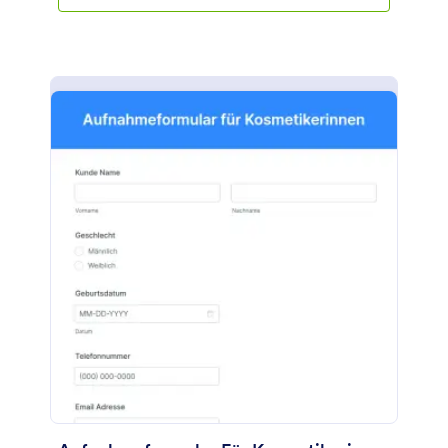
des Nagelstudios zu verstehen, was zur
Kundenzufriedenheit beiträgt. Dieses Formular
Einverständniserklärung für Nagelstudios enthält
Formularfelder, in denen der Name des Kunden,
seine Telefonnummer, seine E-Mail-Adresse, sein
Geburtsdatum, die bevorzugte Nageltechnikerin
und die Art der Dienstleistung abgefragt werden.
Um eine digitale Unterschrift des Kunden zu
erfassen, verwendet diese Vorlage das Tool
Unterschrift, um zu bestätigen, dass der Kunde die
Informationen in diesem Dokument versteht und
akzeptiert. Diese Formularvorlage enthält auch
einen Abschnitt, in dem die Geschäftsbedingungen
des Nagelstudios für die Kunden aufgeführt sind.
Dazu gehören die Regeln und Richtlinien des Salons,
Vereinbarungen und Bestätigungen. Mit dem
Formulargenerator können Sie diese
Formularvorlage ganz einfach an das Markendesign
Ihres Salons anpassen.