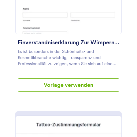
Einverständniserklärung Zur Wimpernverlängerung
Es ist besonders in der Schönheits- und
Kosmetikbranche wichtig, Transparenz und
Professionalität zu zeigen, wenn Sie sich auf eine
lange und ausführliche Kommunikation mit Ihren
Kunden freuen. Das Formular zur
Einverständniserklärung zur Wimpernverlägnerung
Vorlage verwenden
liefert Ihnen alle notwendigen Details Ihrer Kunden,
wie z. B. ihre Kontaktdaten, ihre gesundheitliche
Vorgeschichte und frühere Erfahrungen mit
Wimpernverlängerungen, sowie ihre Zustimmung zu
allen Ihren Geschäftsbedingungen. Sie können die
Vorlage mit dem einfach zu bedienenden Formular-
Builder von Jotform vollständig anpassen, Felder
durch die Drag-and-Drop-Funktion ändern,