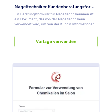
Nageltechniker Kundenberatungsformular
Ein Beratungsformular für Nageltechnikerinnen ist
ein Dokument, das von der Nageltechnikerin
verwendet wird, um von der Kundin Informationen
über die bevorzugten Nageldienstleistungen zu
erhalten. Der/die Nageltechniker/in kann
seinen/ihren Stil in Bezug auf die Nagelbehandlung
Vorlage verwenden
des Kunden auf der Grundlage der in diesem
Formular gegebenen Antworten ändern. Dieses
Kundenberatungsformular für Nageltechniker
enthält Formularfelder, in denen die persönlichen
Daten des Kunden, die von ihm gewünschten
Nageldienstleistungen, seine gesundheitliche
Vorgeschichte und Fragen zur Nagelpflege
abgefragt werden. Diese Formularvorlage
verwendet das Termintool, das es dem Befragten
ermöglicht, ein Datum und eine Uhrzeit für den
Termin zu wählen. Mit diesem Tool werden nicht
verfügbare Termine automatisch deaktiviert, da sie
bereits von anderen Kunden gebucht wurden. Diese
Vorlage verwendet die Bedingung "Feld ein- und