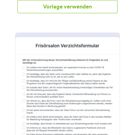
sich aus der Bereitstellung ergeben könnten. Das
Vorlage verwenden
Unterschriftsfeld ermöglicht es Ihren Kunden, ihre
Unterschrift ähnlich wie bei einer Unterschrift mit
Stift und Papier zu leisten. Verwalten Sie die
erfassten Freistellungserklärungen Ihrer Kunden
ganz einfach und ohne Platz in Ihrem Büro zu
beanspruchen. Durchsuchen Sie die Antworten
über das Suchfeld im Übermittlungsseiten-Manager
und erhalten Sie sofort Ihre Ergebnisse. Sie können
diese Funktionen und mehr nutzen. Kopieren Sie
diese Vorlage einfach in Ihr Jotform-Konto!