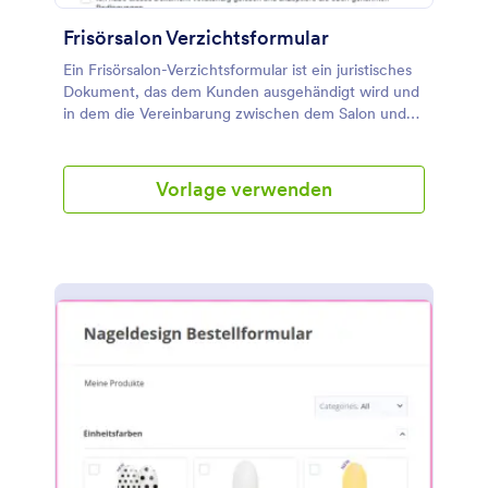
Frisörsalon Verzichtsformular
Ein Frisörsalon-Verzichtsformular ist ein juristisches
Dokument, das dem Kunden ausgehändigt wird und
in dem die Vereinbarung zwischen dem Salon und
dem Kunden festgehalten wird. Diese
Verzichtserklärung wird normalerweise ausgefüllt,
bevor der Salon die Dienstleistung erbringt. Das
Vorlage verwenden
Verzichtsformular für Frisörsalons enthält Felder, in
denen der Name des Kunden, seine E-Mail-Adresse,
seine Telefonnummer, die Art der in Anspruch
genommenen Dienstleistung und das Datum des
Termins abgefragt werden. Dieses Verzichtsformular
hat auch einen Abschnitt, in dem es die Details der
Vereinbarung zeigt, die in einem Format organisiert
ist, in dem der Kunde nur das Kontrollkästchen
ankreuzen muss, um zuzustimmen. Diese Vorlage
verwendet das Absatzwerkzeug, um statischen Text
im Formular anzuzeigen, der hauptsächlich für
wichtige Informationen und besondere
Anweisungen verwendet wird. Diese
Formularvorlage verwendet auch das Feld