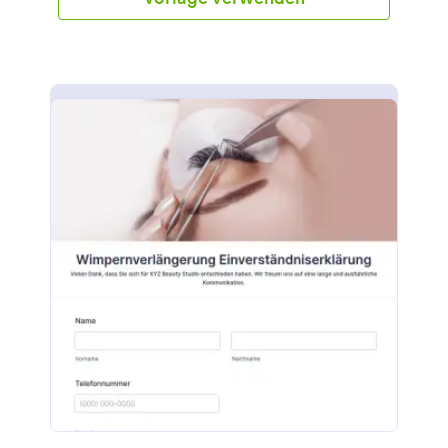
Außerdem soll die Klinik bestätigen, dass der Patient
Bescheid weiß und auch weiß, was er während der
Behandlung zu erwarten hat. Dies zeigt auch, dass
der Patient mit dem Verfahren einverstanden ist und
die möglichen Risiken in Kauf nimmt. Diese Vorlage
für ein Einwilligungsformular zur
Laserhaarentfernung ermöglicht es Kliniken, die
Laserhaarentfernung anbieten. Lassen Sie die
Patienten ihre Einwilligung online einreichen und
zeigen Sie, wie sehr Sie sich um den Planeten
kümmern, indem Sie die Verwendung von
Papierformularen vermeiden. Dieses Formular ist
außerdem leicht zu verwalten, da Sie die Datensätze
auf Ihrer Seite für die Einreichung leicht suchen und
sortieren können. Mit nur wenigen Klicks erhalten
Sie die benötigten Informationen und können die
Ergebnisse fast sofort abrufen. Nutzen Sie viele der
anderen verfügbaren Funktionen, die Jotform
bietet. Kopieren Sie diese Vorlage einfach in Ihr
Konto und verwenden Sie sie sofort, oder beginnen
Sie mit dieser Vorlage als Leitfaden für die Erstellung
Ihres idealen Einwilligungsformulars für die Laser-