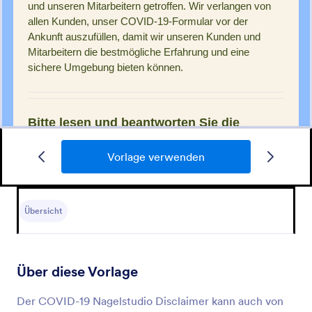
Vorlage verwenden
Formular Für Krankmeldung
Ein Formular für Krankmeldung wird vom
Arbeitnehmer aufgefüllt, um seinen Arbeitgeber
Übersicht
über die Zeit des krankheitsbedingten Ausfalls zu
informieren.
Go to Category:
Gesundheitsformulare
Über diese Vorlage
Vorlage verwenden
Der COVID-19 Nagelstudio Disclaimer kann auch von