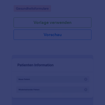
Go to Category:
Gesundheitsformulare
Vorlage verwenden
Vorschau