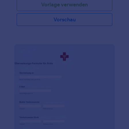
Vorlage verwenden
Krankenschwester oder ein Assistent in einer
Arztpraxis sind, verwenden Sie diese kostenlose
Vorlage für ein ärztliches Attest, um die Einzelheiten
Vorschau
der Krankheit eines Patienten zu erfassen. Sie
können das Formular für Ihre Patienten sogar auf
Ihrem Tablet oder Computer in der Praxis ausfüllen -
es ist so einfach zu benutzen! Wenn Sie die
Informationen vertraulich behandeln möchten,
bietet Jotform HIPAA-freundliche Funktionen, um
die Gesundheitsdaten Ihrer Patienten zu schützen.
Und mit unseren über 100 Integrationen können Sie
die erfassten Antworten an Ihr CRM, Ihre
Dokumentenspeicher-App oder die
Umfrageplattform Ihrer Wahl senden. Vergessen Sie
nicht, unsere kostenlose Jotform Mobile Formulare
App herunterzuladen, mit der Sie auch unterwegs
ganz einfach Formulare für Arztbriefe erfassen
können! Halten Sie Ihre Patienten mit kostenlosen
Formularen für Arztbriefe bei Laune.