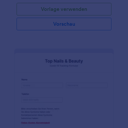
den Einträgen des Einwilligungsformulars zur
Vorlage verwenden
Impfung vor. Mit dieser Formularvorlage sammeln
Sie die Kontaktdaten Ihres Patienten, eine kleine
Anamnese in Bezug auf Impfungen und die
Vorschau
Zustimmung zur Immunisierung, sodass Sie sicher
Grippeimpfungen, Masernimpfungen oder andere
Impfungen verabreichen können. Ob Sie nun in
einer Schule, Universität oder als niedergelassener
Arzt arbeiten, das Anpassen der Vorlage des
Einwilligungsformulars zur Impfung geht einfach und
schnell. Fügen Sie Ihr Logo ein, ändern Schriftarten
und Farben oder wählen sie einfach eines der
vorgefertigten Designs aus den Jotform Themen
aus. Schließen Sie das Formular mit einer
elektronischen Unterschrift ab, um der Zustimmung
Rechtskräftigkeit zu verleihen. Und wenn Sie es
noch nicht getan haben führen Sie ein Upgrade auf
Silber oder Gold durch, um die Daten Ihrer
Patienten online durch die HIPAA-Compliance zu
sichern. Mit unserer Vorlage zu Einwilligung zur
Impfung können Sie Ihre Daten ordnen, Ihre
Patienten schützen und Ihre Praxis ins 21.