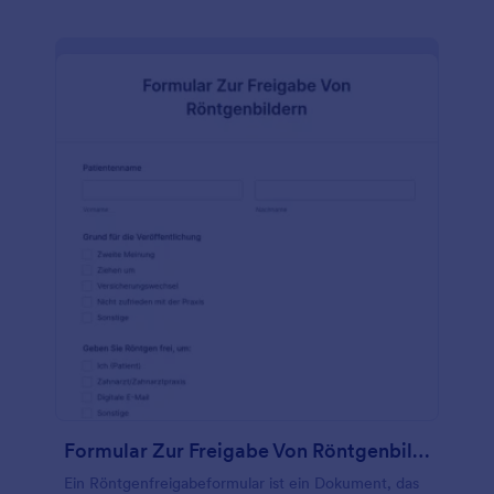
Formularintegrationen automatisch mit Ihrer
bevorzugten Software synchronisiert werden. Wenn
Sie Fragen zu diesem kostenlosen Online-
Gesundheitsfragebogen hinzufügen oder löschen
möchten, verwenden Sie unseren Drag & Drop-
Formulargenerator, um die Vorlage mit nur wenigen
Klicks anzupassen. Sie können sogar Ihr Logo
hinzufügen und Schriftarten und Farben ändern, um
ein individuelles Design zu erhalten! Und vergessen
Sie nicht, ein Upgrade vorzunehmen, um die Daten
Ihrer Patienten mit HIPAA-freundlichen Funktionen
zu schützen. Mit einem Online-
Gesundheitsfragebogen, der wichtige medizinische
Daten erfasst und manuelle Prozesse für Sie
erledigt, können Sie weniger Zeit mit Papierkram
und mehr Zeit mit der Betreuung Ihrer Patienten
verbringen.
Formular Zur Freigabe Von Röntgenbildern
Ein Röntgenfreigabeformular ist ein Dokument, das