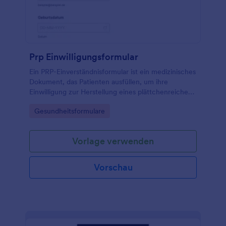
Prp Einwilligungsformular
Ein PRP-Einverständnisformular ist ein medizinisches
Dokument, das Patienten ausfüllen, um ihre
Einwilligung zur Herstellung eines plättchenreichen
Plasmas (PRP) für ihre Behandlung zu erteilen.
Go to Category:
Gesundheitsformulare
Vorlage verwenden
Vorschau