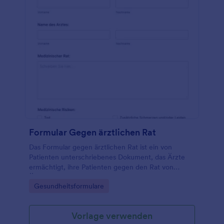
Formular Gegen ärztlichen Rat
Das Formular gegen ärztlichen Rat ist ein von
Patienten unterschriebenes Dokument, das Ärzte
ermächtigt, ihre Patienten gegen den Rat von
Ärzten zu entlassen. Es wird üblicherweise als AMA-
Go to Category:
Gesundheitsformulare
Formular abgekürzt. Es ist ein juristisches
Dokument, das Patienten verwenden, um gegen
ärztlichen Rat einzuwilligen. Einige Patienten
Vorlage verwenden
können gegen den ärztlichen Rat einen Antrag