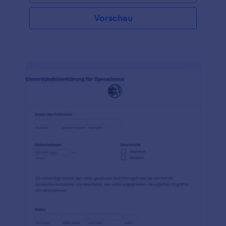
stellen, z.B. Patienten mit einer Vorerkrankung oder
Patienten, die nicht in der Lage sind, eine
Vorschau
Entscheidung zu treffen. Jotform ist einfach zu
bedienen, da es keine Programmierkenntnisse
erfordert. Sie können Felder per Drag & Drop
aktualisieren, Layouts organisieren, Überschriften
ändern, das Thema, die Farbe und die Schriftart
anpassen, zwischen Karte und Formular wechseln,
Antworten bearbeiten und archivieren und bei
Bedarf erforderliche Felder hinzufügen. Passen Sie
Ihr Formular gegen ärztlichen Rat mit den Jotform-
Tools und -Widgets weiter an. Binden Sie es
entweder in Ihre Website ein, teilen Sie es als
eigenständiges Formular oder als QR-Code.