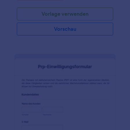
entlassen wird. Das Formular ist sehr detailliert und
enthält alle wichtigen Informationen, die benötigt
Vorlage verwenden
werden. Wenn dieses Musterformular für die
Entlassung aus dem Krankenhaus jedoch ein oder
mehrere Felder nicht enthält, die Sie benötigen,
Vorschau
müssen Sie sich keine Sorgen machen. Sie können
das Muster-Entlassungsformular ganz einfach
bearbeiten, um sicherzustellen, dass es dem Format
Ihres Krankenhauses entspricht. Und die
Bearbeitung dieses
Krankenhausentlassungsformulars ist sehr einfach.
Sie brauchen keine Programmierkenntnisse. Nutzen
Sie dieses Formular noch heute, um die
Informationen zu erfassen, die Sie vor der
Entlassung von Patienten benötigen.