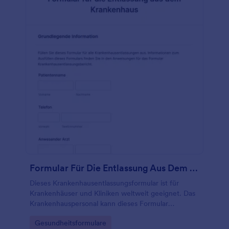
Formular Für Die Entlassung Aus Dem Krankenhaus
Dieses Krankenhausentlassungsformular ist für
Krankenhäuser und Kliniken weltweit geeignet. Das
Krankenhauspersonal kann dieses Formular
verwenden, um sicherzustellen, dass alle
Go to Category:
Gesundheitsformulare
Anforderungen erfüllt sind, bevor ein Patient