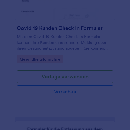
Jahrhundert voranbringen.
Covid 19 Kunden Check In Formular
Mit dem Covid-19 Kunden Check-In Formular
können Ihre Kunden eine schnelle Meldung über
ihren Gesundheitszustand abgeben. Sie können
dann einen Termin vereinbaren bzw. ihren Termin
Go to Category:
Gesundheitsformulare
verlegen, sollten Sie Symptome aufweisen. Die
Vorlage Sie können Sie mit dem einfach zu
bedienenden Formular-Builder von Jotform
Vorlage verwenden
vollständig anpassen, Felder durch die Drag-and-
Drop-Funktion ändern, hinzufügen oder entfernen,
die Farben, Schriftarten und den Hintergrund
Vorschau
ändern, ohne dass Programmierkenntnisse
erforderlich sind.