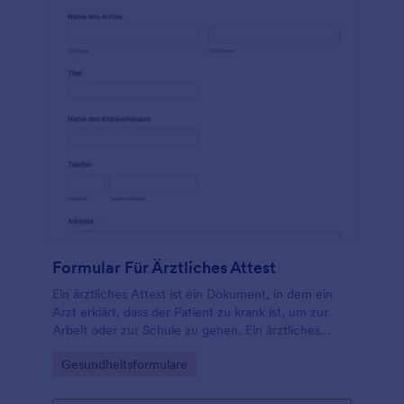
Formular Für Ärztliches Attest
Ein ärztliches Attest ist ein Dokument, in dem ein
Arzt erklärt, dass der Patient zu krank ist, um zur
Arbeit oder zur Schule zu gehen. Ein ärztliches
Attest kann von Arbeitgebern oder
Go to Category:
Gesundheitsformulare
Schulverwaltungen verwendet werden, um eine
ärztliche Entschuldigung für Mitarbeiter oder
Schüler zu erhalten. Wenn Sie ein Arzt, eine