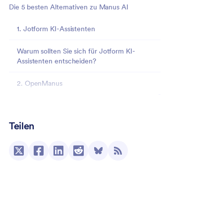
Die 5 besten Alternativen zu Manus AI
1. Jotform KI-Assistenten
Warum sollten Sie sich für Jotform KI-
Assistenten entscheiden?
2. OpenManus
3. Microsoft Copilot
Teilen
4. Rasa AI
5. Mistral AI
Schlussgedanken