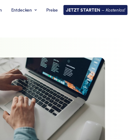
n
Entdecken
Preise
JETZT STARTEN
–
Kostenlos!