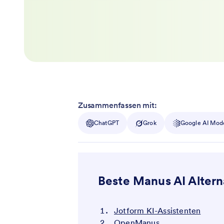
Zusammenfassen mit:
ChatGPT
Grok
Google AI Mod
Beste Manus AI Altern
Jotform KI-Assistenten
OpenManus