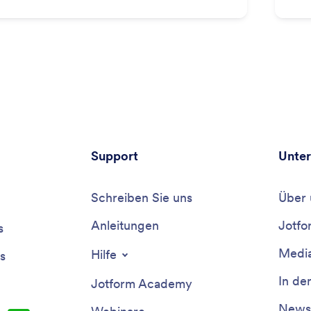
Support
Unte
Schreiben Sie uns
Über 
Anleitungen
Jotfo
s
Media
Hilfe
s
In de
Jotform Academy
Newsl