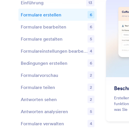
Einführung
13
Formulare erstellen
6
Features
Formulare bearbeiten
6
Features
Formulare gestalten
5
Features
Formulareinstellungen bearbeiten
4
Features
Bedingungen erstellen
6
Features
Formularvorschau
2
Features
Formulare teilen
2
Beschr
Features
Erstell
Antworten sehen
2
Features
funktio
was Sie
Antworten analysieren
5
Features
Formulare verwalten
4
Features