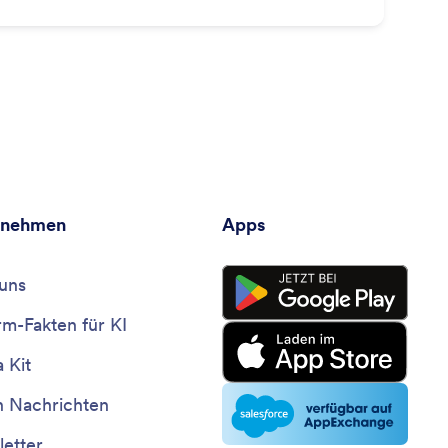
rnehmen
Apps
uns
rm-Fakten für KI
 Kit
n Nachrichten
etter