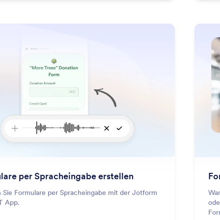
: Create Forms By Speaking
Mehr erfahren
lare per Spracheingabe erstellen
Fo
en Sie Formulare per Spracheingabe mit der Jotform
Wan
T App.
ode
For