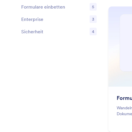
Formulare einbetten
5
Features
Enterprise
3
Features
Sicherheit
4
Features
Formu
Wandeln
Dokumen