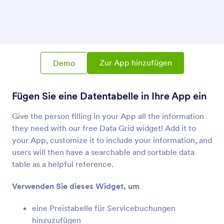
Kartenelement
Kartenelement in Ihre App einfügen
Datentabelle
Fügen Sie eine Datentabelle in Ihre App ein
Zur App hinzufügen
Demo
Fügen Sie eine Datentabelle in Ihre App ein
PDF-Einbettung
Integrieren und zeigen Sie PDF-Dateien in Ihrer
Give the person filling in your App all the information
App
they need with our free Data Grid widget! Add it to
your App, customize it to include your information, and
YouTube
users will then have a searchable and sortable data
Zeigen Sie YouTube-Videos in Ihrer App
table as a helpful reference.
Verwenden Sie dieses Widget, um
QR-Code
eine Preistabelle für Servicebuchungen
Nutzen Sie einen QR-Code in Ihrer App
hinzuzufügen