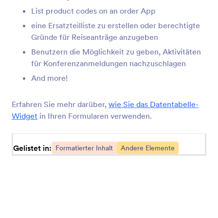
List product codes on an order App
SoundCloud
eine Ersatzteilliste zu erstellen oder berechtigte
Soundcloud-Audiodateien in Apps teilen
Gründe für Reiseanträge anzugeben
Benutzern die Möglichkeit zu geben, Aktivitäten
für Konferenzanmeldungen nachzuschlagen
Vimeo
Vimeo-Videos in Apps einbinden
And more!
Erfahren Sie mehr darüber,
wie Sie das Datentabelle-
Tages-Countdown
Widget
in Ihren Formularen verwenden.
Fügen Sie einen Countdown in Ihre App ein
Gelistet in:
Formatierter Inhalt
Andere Elemente
Basis-Trennzeichen
Getrennte Abschnitte in Ihren Apps
Ticker
Textlaufleiste zu Ihrer App hinzufügen