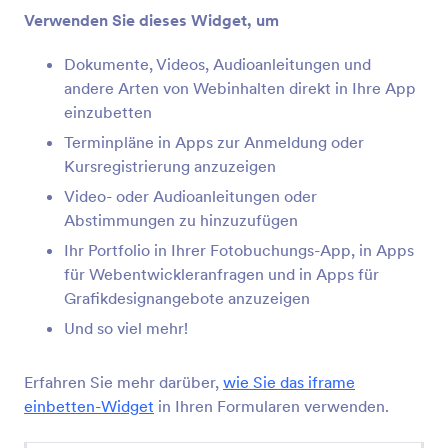
Verwenden Sie dieses Widget, um
Kundenbewertungen (App-Element)
Dokumente, Videos, Audioanleitungen und
Kundenbewertungen zu Ihrer App hinzufügen
andere Arten von Webinhalten direkt in Ihre App
einzubetten
Terminpläne in Apps zur Anmeldung oder
Link (Apps-Element)
Kursregistrierung anzuzeigen
Links zu Ihrer App hinzufügen
Video- oder Audioanleitungen oder
Abstimmungen zu hinzuzufügen
Formular (Apps-Element)
Ihr Portfolio in Ihrer Fotobuchungs-App, in Apps
Einzelne oder mehrere Formulare zu Ihrer App
für Webentwickleranfragen und in Apps für
hinzufügen
Grafikdesignangebote anzuzeigen
Und so viel mehr!
Überschrift (Apps-Element)
Überschrift oder Untertitel zu Ihrer App
Erfahren Sie mehr darüber,
wie Sie das iframe
hinzufügen
einbetten-Widget
in Ihren Formularen verwenden.