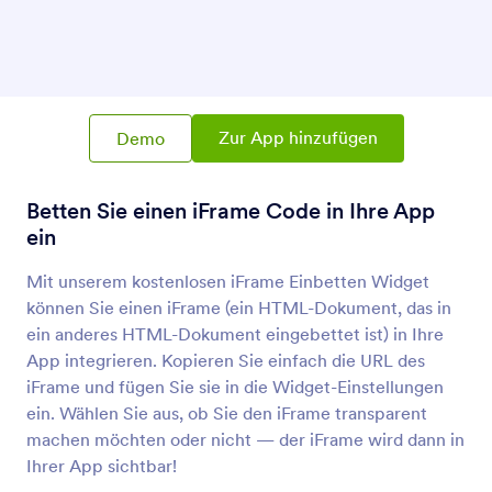
Produktliste
Fügen Sie Produkte und einen Einkaufswagen in
Ihre App ein
Teilen-Button
Zur App hinzufügen
Demo
Fügen Sie einen Link hinzu, damit Benutzer Ihre
App teilen können
Betten Sie einen iFrame Code in Ihre App
ein
Textabsatz (Apps-Element)
Text-Absätze zu Ihrer App hinzufügen
Mit unserem kostenlosen iFrame Einbetten Widget
können Sie einen iFrame (ein HTML-Dokument, das in
ein anderes HTML-Dokument eingebettet ist) in Ihre
Teiler (Apps Element)
App integrieren. Kopieren Sie einfach die URL des
Trennstrich zu Ihrer App hinzufügen
iFrame und fügen Sie sie in die Widget-Einstellungen
ein. Wählen Sie aus, ob Sie den iFrame transparent
machen möchten oder nicht — der iFrame wird dann in
Button (Apps-Element)
Ihrer App sichtbar!
Schaltflächen zu Ihrer App hinzufügen