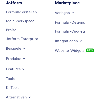
HR-Teams
für die Verwaltung von Rekrutierung
Jotform
Marketplace
und Einarbeitung
Sales-Teams
verfolgen Leads und führen Follow-
Formular erstellen
Vorlagen
ups durch
Mein Workspace
Formular-Designs
Eventplaner
organisieren Tasks und Zeitpläne
Preise
Formular-Widgets
Jotform Enterprise
Integrationen
Beispiele
Website-Widgets
NEW
Produkte
Features
Tools
KI Tools
Alternativen