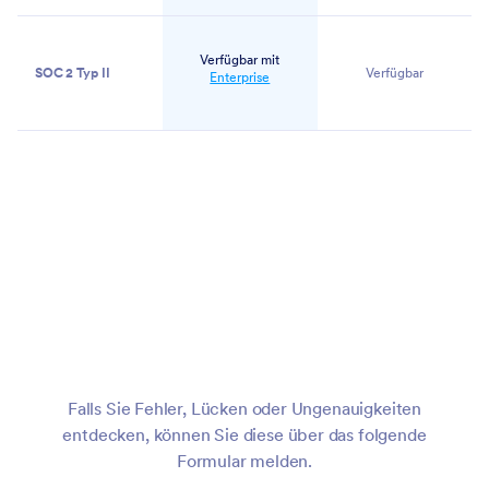
Verfügbar mit
SOC 2 Typ II
Verfügbar
Enterprise
Erstellen
Sie Ihr
Board
–
kostenlos
Falls Sie Fehler, Lücken oder Ungenauigkeiten
entdecken, können Sie diese über das folgende
Formular melden.