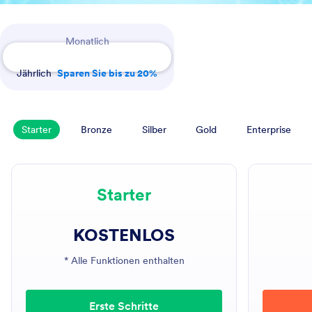
Payment Periods
Monatlich
Jährlich
Sparen Sie bis zu 20%
Starter
Bronze
Silber
Gold
Enterprise
Starter
KOSTENLOS
* Alle Funktionen enthalten
Erste Schritte