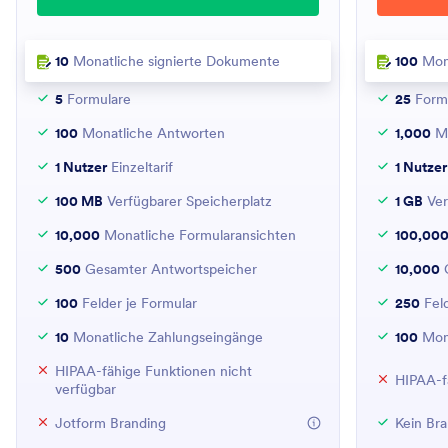
10
Monatliche signierte Dokumente
100
Mona
5
Formulare
25
Form
100
Monatliche Antworten
1,000
Mo
1 Nutzer
Einzeltarif
1 Nutzer
100 MB
Verfügbarer Speicherplatz
1 GB
Ver
10,000
Monatliche Formularansichten
100,00
500
Gesamter Antwortspeicher
10,000
G
100
Felder je Formular
250
Feld
10
Monatliche Zahlungseingänge
100
Mona
HIPAA-fähige Funktionen nicht
HIPAA-f
verfügbar
Jotform Branding
Kein Br