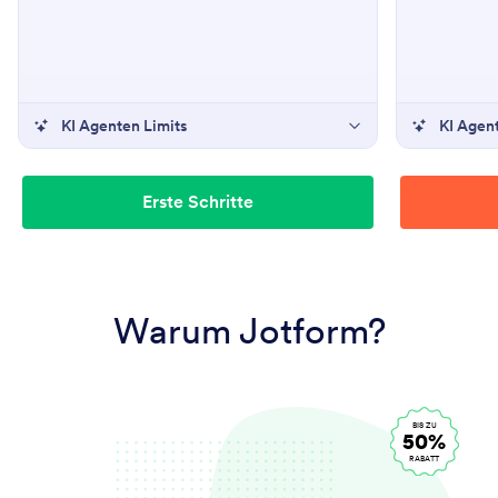
KI Agenten Limits
KI Agen
Erste Schritte
Warum Jotform?
BIS ZU
50%
RABATT