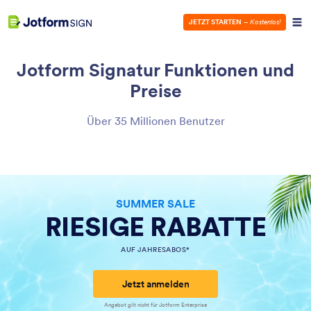
JETZT STARTEN
–
Kostenlos!
Jotform Signatur
Funktionen und
Preise
Über 35 Millionen Benutzer
SUMMER SALE
RIESIGE RABATTE
AUF JAHRESABOS*
Jetzt anmelden
Angebot gilt nicht für Jotform Enterprise