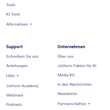
Tools
Schraubendreher
KI Tools
Mutternschlüssel
Alternativen
Zangen
Scheren
Support
Unternehmen
Cutter
Schreiben Sie uns
Über uns
Stanzen
Anleitungen
Jotform-Fakten für KI
Meißel
Media Kit
Hilfe
Brecheisen
In den Nachrichten
Jotform Academy
Newsletter
Hämmer
Webinare
Partnerschaften
Podcasts
Ziehgeräte