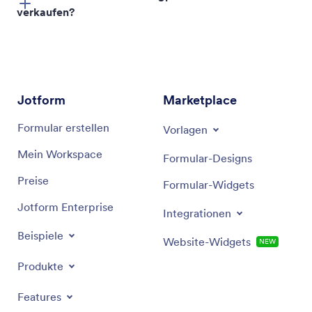
verkaufen?
Jotform
Marketplace
Formular erstellen
Vorlagen
Mein Workspace
Formular-Designs
Preise
Master Sets
Formular-Widgets
Jotform Enterprise
Werkzeugkästen
Integrationen
Beispiele
Nüsse und Steckschlüssel
Website-Widgets
NEW
Produkte
Schraubenschlüssel
Features
Sechskantschlüssel