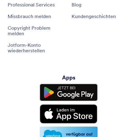
Professional Services
Blog
Abzieher
Missbrauch melden
Kundengeschichten
Bohrwerkzeug
Copyright Problem
melden
Ringschrauben
Jotform-Konto
Klemmen
wiederherstellen
Schneidewerkzeuge
Klempner Werkzeuge
Apps
Messwerkzeuge
Werkzeugkoffer
Isolierte Werkzeuge
Reinigungswerkzeug