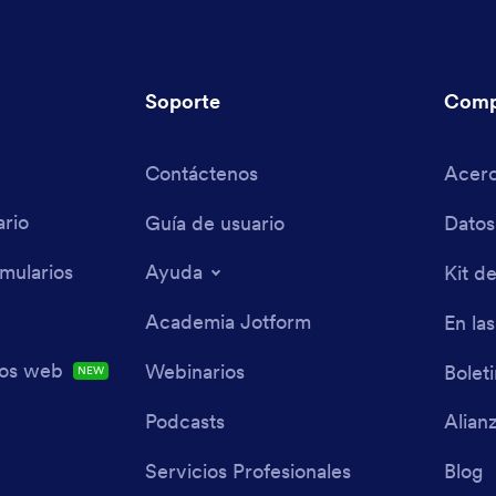
Soporte
Comp
Contáctenos
Acerc
rio
Guía de usuario
Datos
mularios
Ayuda
Kit d
Academia Jotform
En las
ios web
Webinarios
Bolet
NEW
Podcasts
Alian
Servicios Profesionales
Blog