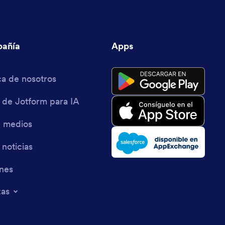
añía
Apps
a de nosotros
 de Jotform para IA
e medios
 noticias
ines
zas