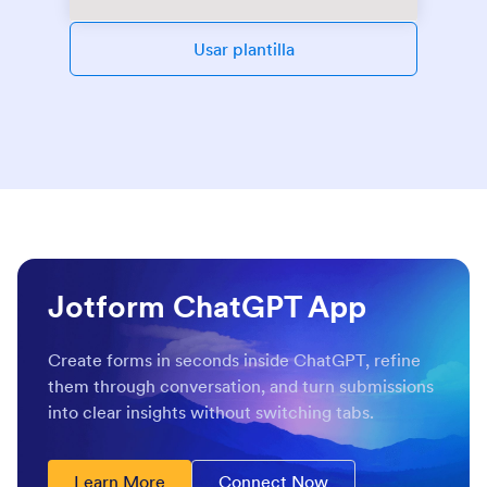
Usar plantilla
Jotform ChatGPT App
Create forms in seconds inside ChatGPT, refine
them through conversation, and turn submissions
into clear insights without switching tabs.
Learn More
Connect Now