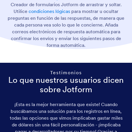
Creador de formularios Jotform de arrastrar y soltar.
Utilice
condiciones lógicas
para mostrar u ocultar
preguntas en función de las respuestas, de manera que
cada persona vea solo lo que le concierne. Añada
correos electrónicos de respuesta automática para
confirmar los envíos y enviar los siguientes pasos de
forma automática.
Testimonios
Lo que nuestros usuarios dicen
sobre Jotform
¡Esta es la mejor herramienta que existe! Cuando
buscábamos una solución para los registros en línea,
todas las opciones que vimos implicaban gastar miles
de dólares sin una fácil personalización - ¡implicaba
pagar a desarrolladores por su tiempo! Gracias a